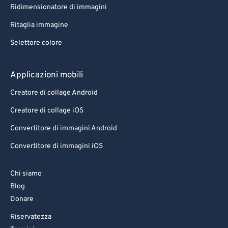
Ridimensionatore di immagini
96
96
Ritaglia immagine
97
97
Selettore colore
98
98
99
99
Applicazioni mobili
Creatore di collage Android
Creatore di collage iOS
Convertitore di immagini Android
Convertitore di immagini iOS
Chi siamo
Blog
Donare
Riservatezza