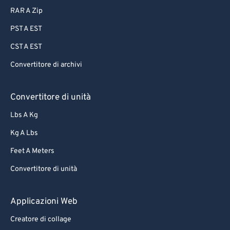
82
82
RAR A Zip
83
83
PST A EST
84
84
CST A EST
85
85
Convertitore di archivi
86
86
87
87
Convertitore di unità
88
88
Lbs A Kg
89
89
Kg A Lbs
90
90
Feet A Meters
91
91
Convertitore di unità
92
92
93
93
Applicazioni Web
94
94
Creatore di collage
95
95