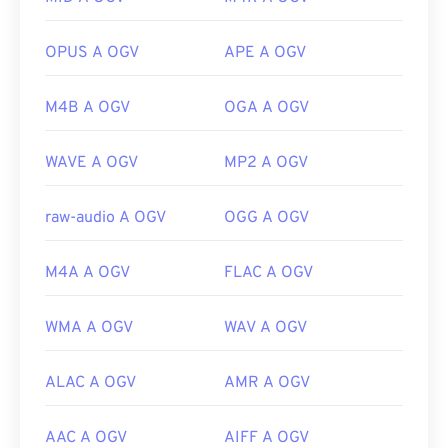
Sviluppato da:
Fondazione Xiph.Org
più una minaccia.
Versione iniziale:
2017
OPUS A OGV
APE A OGV
Sviluppato da:
ISO
/
IEC
,
Moving Pictures Experts
Link utili:
Group
M4B A OGV
OGA A OGV
https://en.wikipedia.org/wiki/Ogg
Versione iniziale:
1993
https://www.xiph.org/
Link utili:
WAVE A OGV
MP2 A OGV
https://en.wikipedia.org/wiki/MP3
https://mpeg.chiariglione.org/standards/mpeg-
raw-audio A OGV
OGG A OGV
a/music-player-application-format.html
M4A A OGV
FLAC A OGV
WMA A OGV
WAV A OGV
ALAC A OGV
AMR A OGV
AAC A OGV
AIFF A OGV