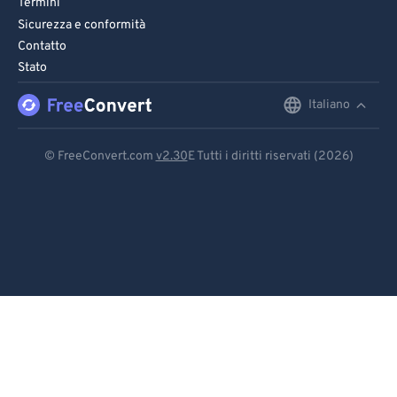
Termini
Sicurezza e conformità
Contatto
Stato
Italiano
English
Deutsch
© FreeConvert.com
v2.30
E Tutti i diritti riservati (2026)
Español
Français
Português
Italiano
Dutch
日本語