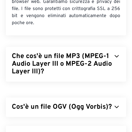
browser web. Garantiamo sicurezza e privacy dei
file. I file sono protetti con crittografia SSL a 256
bit e vengono eliminati automaticamente dopo
poche ore.
Che cos'è un file MP3 (MPEG-1
Audio Layer III o MPEG-2 Audio
Layer III)?
MPEG-1 Audio Layer III o MPEG-2 Audio Layer III
(MP3) è un formato di codifica audio digitale
utilizzato per
comprimere una sequenza audio
in
Cos'è un file OGV (Ogg Vorbis)?
un file di dimensioni molto ridotte, consentendone
l'archiviazione e la trasmissione digitale. I file MP3
sono i file audio più utilizzati dai consumatori.
Ogg Vorbis (OGV) è un formato contenitore
Grazie alle dimensioni ridotte e alla qualità
multimediale e codec gratuito, open source e non