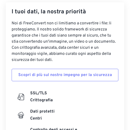
30
30
30
30
30
30
I tuoi dati, la nostra priorità
31
31
31
31
31
31
Noi di FreeConvert non ci limitiamo a convertire i file: li
32
32
32
32
32
32
proteggiamo. Il nostro solido framework di sicurezza
garantisce che i tuoi dati siano sempre al sicuro, che tu
33
33
33
33
33
33
stia convertendo un'immagine, un video o un documento.
34
34
34
34
34
34
Con crittografia avanzata, data center sicuri e un
monitoraggio vigile, abbiamo curato ogni aspetto della
35
35
35
35
35
35
sicurezza dei tuoi dati.
36
36
36
36
36
36
Scopri di più sul nostro impegno per la sicurezza
37
37
37
37
37
37
38
38
38
38
38
38
SSL/TLS
39
39
39
39
39
39
Crittografia
40
40
40
40
40
40
Dati protetti
41
41
41
41
41
41
Centri
42
42
42
42
42
42
Controllo degli accessi e