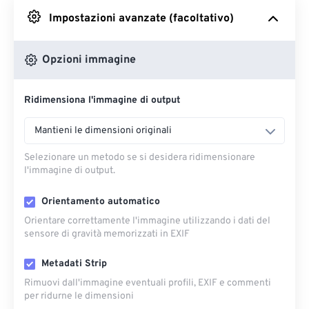
Impostazioni avanzate (facoltativo)
Da Google Drive
Opzioni immagine
Da OneDrive
Ridimensiona l'immagine di output
Dall'URL
Mantieni le dimensioni originali
Selezionare un metodo se si desidera ridimensionare
l'immagine di output.
Orientamento automatico
Orientare correttamente l'immagine utilizzando i dati del
sensore di gravità memorizzati in EXIF
Metadati Strip
Rimuovi dall'immagine eventuali profili, EXIF ​​e commenti
per ridurne le dimensioni