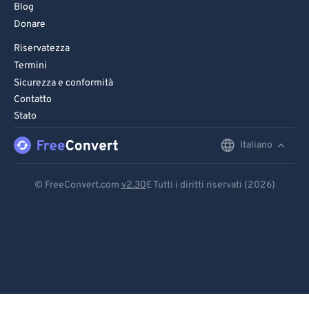
Blog
Donare
Riservatezza
Termini
Sicurezza e conformità
Contatto
Stato
Italiano
English
Deutsch
© FreeConvert.com
v2.30
E Tutti i diritti riservati (2026)
Español
Français
Português
Italiano