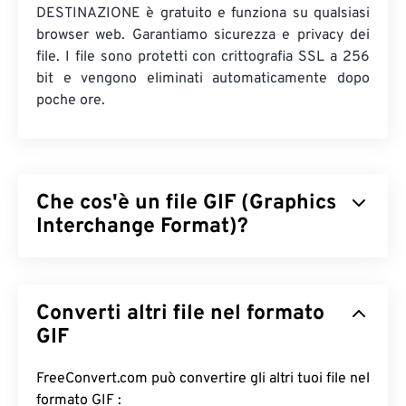
DESTINAZIONE è gratuito e funziona su qualsiasi
browser web. Garantiamo sicurezza e privacy dei
file. I file sono protetti con crittografia SSL a 256
bit e vengono eliminati automaticamente dopo
poche ore.
Che cos'è un file GIF (Graphics
Interchange Format)?
Il Graphics Interchange Format (GIF) è un tipo di
formato di file bitmap che si basa sui
pixel
per
Converti altri file nel formato
creare immagini semplici utilizzando il
modello di
colore RGB
GIF
. A differenza del formato di file
BMP
non compresso, il GIF utilizza
una compressione
senza perdita di dati
e supporta l'animazione senza
FreeConvert.com può convertire gli altri tuoi file nel
audio. L'uso più comune del GIF è in forma animata
formato GIF :