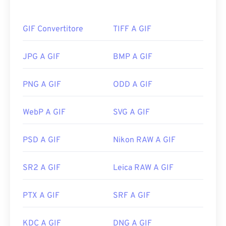
come pubblicità, risposte basate sulle emozioni sui
social media e meme, che spesso diventano virali
GIF Convertitore
TIFF A GIF
su Internet.
Come aprire un file GIF?
JPG A GIF
BMP A GIF
Quasi tutti i browser web supportano il formato
PNG A GIF
ODD A GIF
GIF, il che gli conferisce un netto vantaggio
rispetto ad altri formati di immagine, come PNG.
WebP A GIF
SVG A GIF
Inoltre, il formato GIF si apre sui dispositivi mobili
Apple, inclusi iPhone e iPad, il che lo rende più
diffuso di
Adobe Flash
.
PSD A GIF
Nikon RAW A GIF
SR2 A GIF
Leica RAW A GIF
Le GIF si aprono facilmente su quasi tutte le
applicazioni di visualizzazione immagini, browser
PTX A GIF
SRF A GIF
web e sistemi operativi. Per aprire una GIF per
modificarla, utilizza un'applicazione come
Adobe
Photoshop
. Su Windows, apri le GIF con
Microsoft
KDC A GIF
DNG A GIF