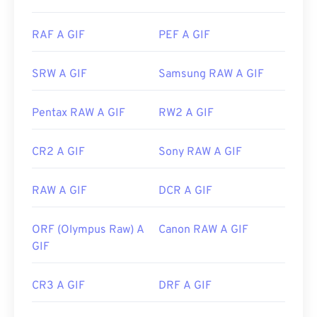
Foto
, Adobe
Photoshop Elements
, Roxio Creator
NXT Pro
e altri. Su macOS, utilizza i visualizzatori e
RAF A GIF
PEF A GIF
gli editor di immagini Adobe, incluso
Adobe
Illustrator
.
SRW A GIF
Samsung RAW A GIF
Sviluppato da:
CompuServe, Inc.
Pentax RAW A GIF
RW2 A GIF
Data di rilascio iniziale:
15 giugno 1987
CR2 A GIF
Sony RAW A GIF
Link utili:
https://en.wikipedia.org/wiki/GIF
RAW A GIF
DCR A GIF
ORF (Olympus Raw) A
Canon RAW A GIF
GIF
CR3 A GIF
DRF A GIF