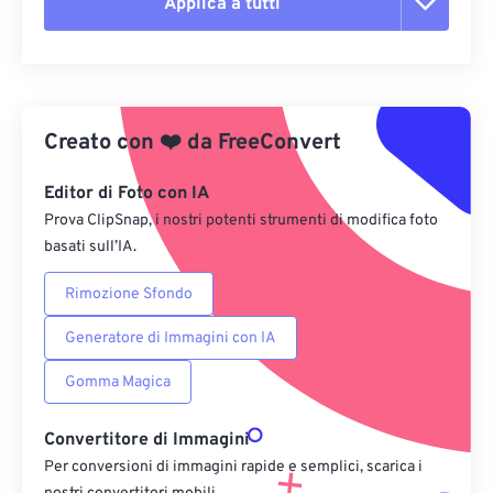
Applica a tutti
Reimposta tutte le opzioni
Applica da preimpostazione
Creato con
❤️
da
FreeConvert
Salva come predefinito
Editor di Foto con IA
Prova ClipSnap, i nostri potenti strumenti di modifica foto
basati sull’IA.
Rimozione Sfondo
Generatore di Immagini con IA
Gomma Magica
Convertitore di Immagini
Per conversioni di immagini rapide e semplici, scarica i