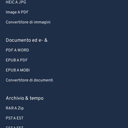
HEIC A JPG
Image A PDF
Convertitore di immagini
Documento ed e- &
PDF A WORD
EPUB A PDF
EPUB A MOBI
Convertitore di documenti
Archivio & tempo
RAR A Zip
PST A EST