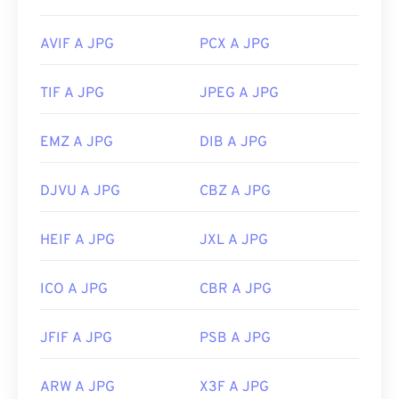
Utilizza il nostro
Selettore colori
per scegliere i
AVIF A JPG
PCX A JPG
colori dalle immagini
TIF A JPG
JPEG A JPG
EMZ A JPG
DIB A JPG
DJVU A JPG
CBZ A JPG
HEIF A JPG
JXL A JPG
ICO A JPG
CBR A JPG
JFIF A JPG
PSB A JPG
ARW A JPG
X3F A JPG