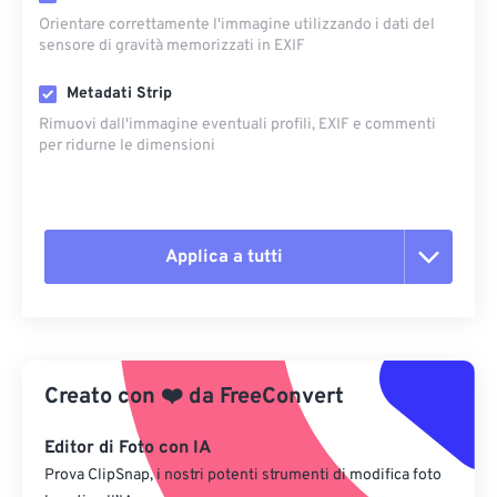
Orientare correttamente l'immagine utilizzando i dati del
sensore di gravità memorizzati in EXIF
Metadati Strip
Rimuovi dall'immagine eventuali profili, EXIF ​​e commenti
per ridurne le dimensioni
Applica a tutti
Reimposta tutte le opzioni
Applica da preimpostazione
Creato con
❤️
da
FreeConvert
Salva come predefinito
Editor di Foto con IA
Prova ClipSnap, i nostri potenti strumenti di modifica foto