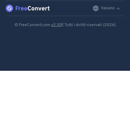
Italiano
English
Deutsch
© FreeConvert.com
v2.30
E Tutti i diritti riservati (2026)
Español
Français
Português
Italiano
Dutch
日本語
简体中文
繁體中文
한국어