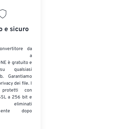
o e sicuro
onvertitore da
ENTE a
E è gratuito e
su qualsiasi
b. Garantiamo
ivacy dei file. I
 protetti con
 SSL a 256 bit e
 eliminati
amente dopo