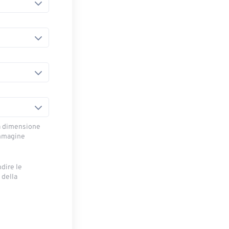
la dimensione
immagine
ndire le
 della
e