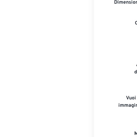
Dimension
d
Vuoi
immagin
M