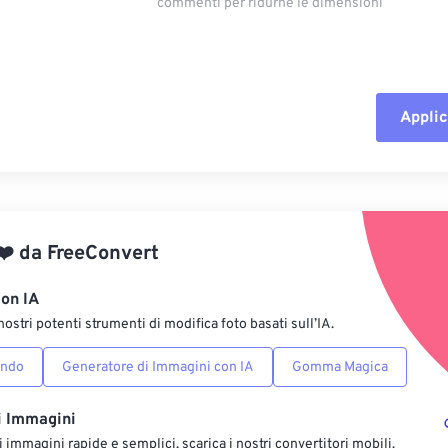
commenti per ridurne le dimensioni
Applic
Reimposta tut
Applica da p
❤️
da
FreeConvert
Salva come p
con IA
nostri potenti strumenti di modifica foto basati sull’IA.
ondo
Generatore di Immagini con IA
Gomma Magica
i Immagini
 immagini rapide e semplici, scarica i nostri convertitori mobili.