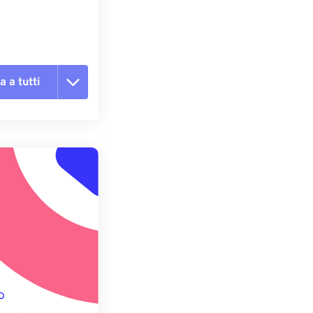
a a tutti
te le opzioni
reimpostazione
redefinito