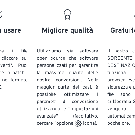
a usare
Migliore qualità
Gratuit
are i file
Utilizziamo sia software
Il nostro c
liccare sul
open source che software
SORG
verti". Puoi
personalizzati per garantire
DESTINAZION
ire in batch
i
la massima qualità delle
funziona 
E
nel formato
nostre conversioni. Nella
browser we
.
maggior parte dei casi, è
sicurezza e pr
possibile ottimizzare i
file sono
parametri di conversione
crittografia
utilizzando le "Impostazioni
vengono
avanzate" (facoltativo,
automatic
poche ore.
cercare l'opzione
icona).