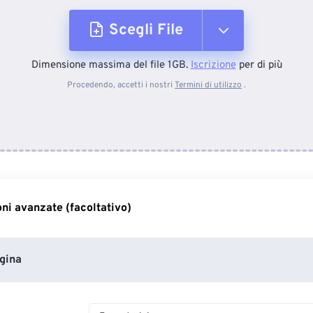
Scegli File
Dimensione massima del file 1GB.
Iscrizione
per di più
Dal dispositivo
Procedendo, accetti i nostri
Termini di utilizzo
.
Da Dropbox
Da Google Drive
ni avanzate (facoltativo)
Da OneDrive
gina
Dall'URL