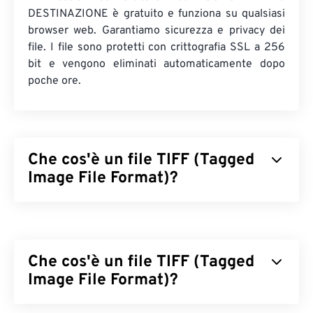
DESTINAZIONE è gratuito e funziona su qualsiasi
browser web. Garantiamo sicurezza e privacy dei
file. I file sono protetti con crittografia SSL a 256
bit e vengono eliminati automaticamente dopo
poche ore.
Che cos'è un file TIFF (Tagged
Image File Format)?
Il formato TIFF (Tagged Image File Format), noto
anche come TIF, è uno dei formati di file immagine
più comuni. L'uso più diffuso dei file TIFF è nella
Che cos'è un file TIFF (Tagged
pubblicità digitale e nel desktop publishing. La
struttura bitmap e raster dei TIFF conferisce a
Image File Format)?
questo formato la flessibilità necessaria per
fungere da
contenitore
per file JPEG, file di
Il formato TIFF (Tagged Image File Format), noto