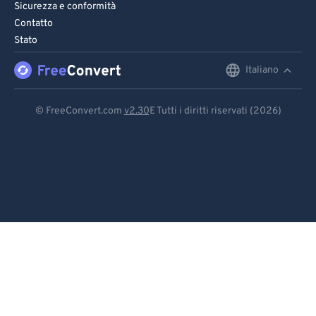
Sicurezza e conformità
Contatto
Stato
Italiano
English
Deutsch
© FreeConvert.com
v2.30
E Tutti i diritti riservati (2026)
Español
Français
Português
Italiano
Dutch
日本語
简体中文