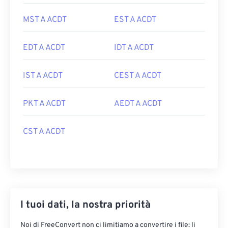
MST A ACDT
EST A ACDT
EDT A ACDT
IDT A ACDT
IST A ACDT
CEST A ACDT
PKT A ACDT
AEDT A ACDT
CST A ACDT
I tuoi dati, la nostra priorità
Noi di FreeConvert non ci limitiamo a convertire i file: li