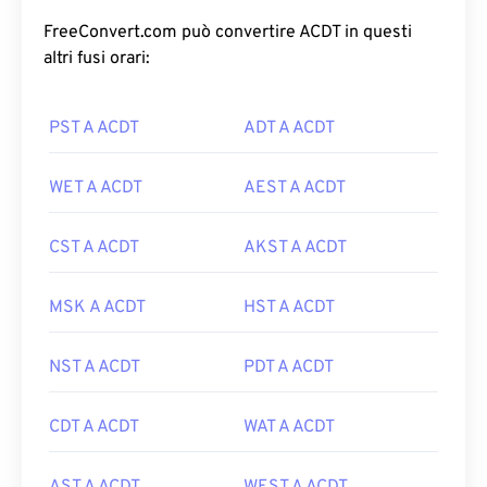
FreeConvert.com può convertire ACDT in questi
altri fusi orari:
PST A ACDT
ADT A ACDT
WET A ACDT
AEST A ACDT
CST A ACDT
AKST A ACDT
MSK A ACDT
HST A ACDT
NST A ACDT
PDT A ACDT
CDT A ACDT
WAT A ACDT