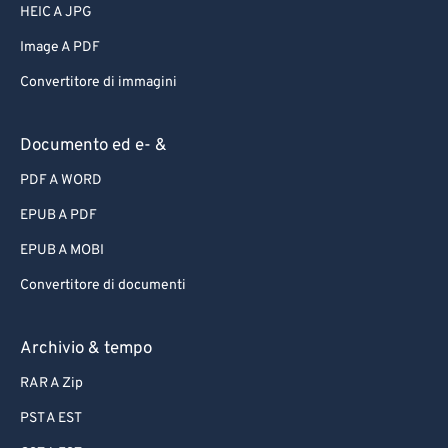
HEIC A JPG
Image A PDF
Convertitore di immagini
Documento ed e- &
PDF A WORD
EPUB A PDF
EPUB A MOBI
Convertitore di documenti
Archivio & tempo
RAR A Zip
PST A EST