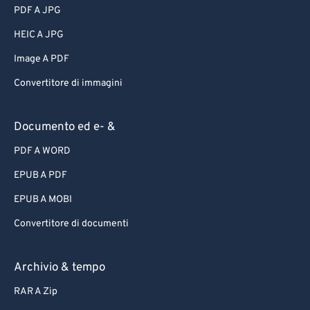
PDF A JPG
HEIC A JPG
Image A PDF
Convertitore di immagini
Documento ed e- &
PDF A WORD
EPUB A PDF
EPUB A MOBI
Convertitore di documenti
Archivio & tempo
RAR A Zip