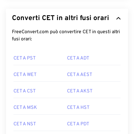
Converti CET in altri fusi orari
FreeConvert.com può convertire CET in questi altri
fusi orari:
CET A PST
CET A ADT
CET A WET
CET A AEST
CET A CST
CET A AKST
CET A MSK
CET A HST
CET A NST
CET A PDT