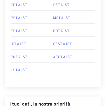
CDT A IST
SST A IST
PST A IST
MST A IST
EST A IST
EDT A IST
IDT A IST
CEST A IST
PKT A IST
AEDT A IST
CST A IST
I tuoi dati, la nostra priorità