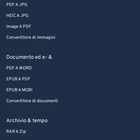
PDF A JPG
HEIC A JPG
Image A PDF
Convertitore di immagini
Documento ed e- &
PDF A WORD
EPUB A PDF
EPUB A MOBI
Convertitore di documenti
Archivio & tempo
RAR A Zip