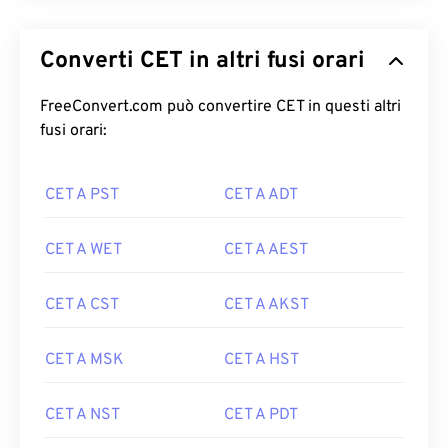
Converti CET in altri fusi orari
FreeConvert.com può convertire CET in questi altri
fusi orari:
CET A PST
CET A ADT
CET A WET
CET A AEST
CET A CST
CET A AKST
CET A MSK
CET A HST
CET A NST
CET A PDT