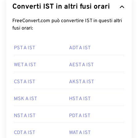
Converti IST in altri fusi orari
FreeConvert.com può convertire IST in questi altri
fusi orari:
PST A IST
ADT A IST
WET A IST
AEST A IST
CST A IST
AKST A IST
MSK A IST
HST A IST
NST A IST
PDT A IST
CDT A IST
WAT A IST