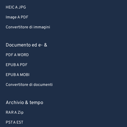
HEIC A JPG
Image A PDF
Convertitore di immagini
Documento ed e- &
PDF A WORD
EPUB A PDF
EPUB A MOBI
Convertitore di documenti
Archivio & tempo
RAR A Zip
PST A EST