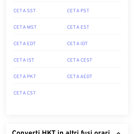
CET A SST
CET A PST
CET A MST
CET A EST
CET A EDT
CET A IDT
CET A IST
CET A CEST
CET A PKT
CET A AEDT
CET A CST
Converti HKT in altri fusi orari