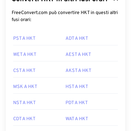
FreeConvert.com può convertire HKT in questi altri
fusi orari:
PST A HKT
ADT A HKT
WET A HKT
AEST A HKT
CST A HKT
AKST A HKT
MSK A HKT
HST A HKT
NST A HKT
PDT A HKT
CDT A HKT
WAT A HKT