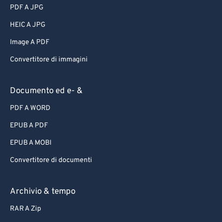
PDF A JPG
HEIC A JPG
Image A PDF
Convertitore di immagini
Documento ed e- &
PDF A WORD
EPUB A PDF
EPUB A MOBI
Convertitore di documenti
Archivio & tempo
RAR A Zip