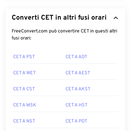
Converti CET in altri fusi orari
FreeConvert.com può convertire CET in questi altri
fusi orari:
CET A PST
CET A ADT
CET A WET
CET A AEST
CET A CST
CET A AKST
CET A MSK
CET A HST
CET A NST
CET A PDT