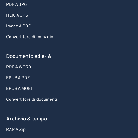
PDF A JPG
HEIC A JPG
Image A PDF
Convertitore di immagini
Documento ed e- &
PDF A WORD
EPUB A PDF
EPUB A MOBI
Convertitore di documenti
Archivio & tempo
RAR A Zip