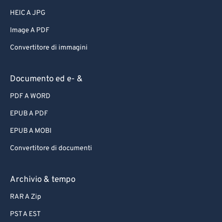
HEIC A JPG
Image A PDF
Convertitore di immagini
Documento ed e- &
PDF A WORD
EPUB A PDF
EPUB A MOBI
Convertitore di documenti
Archivio & tempo
RAR A Zip
PST A EST