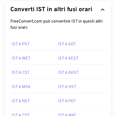
Converti IST in altri fusi orari
FreeConvert.com può convertire IST in questi altri
fusi orari:
IST A PST
IST A ADT
IST A WET
IST A AEST
IST A CST
IST A AKST
IST A MSK
IST A HST
IST A NST
IST A PDT
IST A CDT
IST A WAT