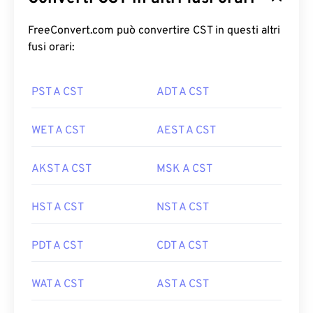
FreeConvert.com può convertire CST in questi altri
fusi orari:
PST A CST
ADT A CST
WET A CST
AEST A CST
AKST A CST
MSK A CST
HST A CST
NST A CST
PDT A CST
CDT A CST
WAT A CST
AST A CST