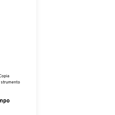
Copia
o strumento
empo