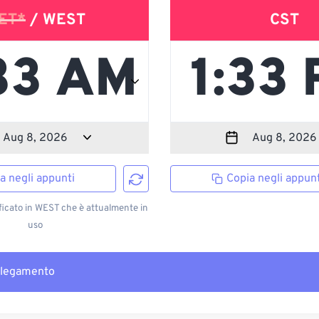
ET*
/ WEST
CST
a negli appunti
Copia negli appunt
ficato in WEST che è attualmente in
uso
llegamento