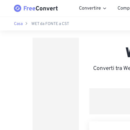
Convertire
Comp
Casa
WET da FONTE a CST
Converti tra W