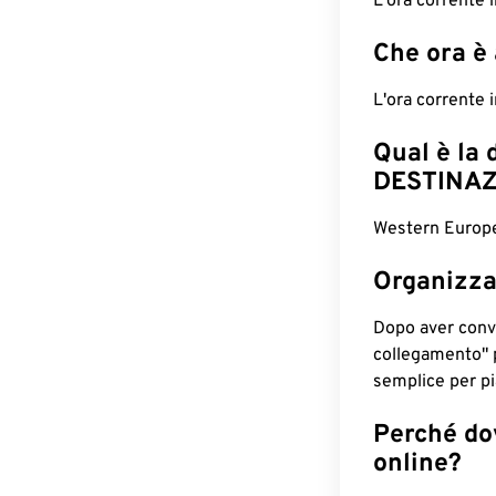
L'ora corrente
Che ora è
L'ora corrente
Qual è la 
DESTINAZ
Western Europe
Organizza
Dopo aver conv
collegamento" 
semplice per pia
Perché dov
online?