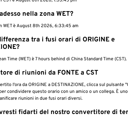
 in CST è August 8th 2026, 1:33:46 pm
 adesso nella zona WET?
 in WET è August 8th 2026, 6:33:46 am
differenza tra i fusi orari di ORIGINE e
IONE?
an Time (WET) è 7 hours behind di China Standard Time (CST).
tore di riunioni da FONTE a CST
ertito l'ora da ORIGINE a DESTINAZIONE, clicca sul pulsante "
per condividere questo orario con un amico o un collega. È un
nificare riunioni in due fusi orari diversi.
resti fidarti del nostro convertitore di t