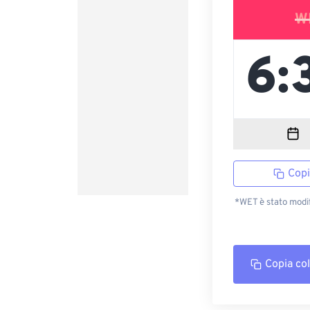
W
Copi
*WET è stato modi
Copia co