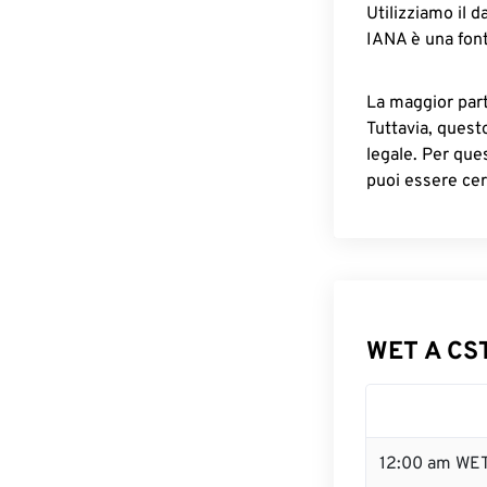
Utilizziamo il d
IANA è una font
La maggior parte
Tuttavia, quest
legale. Per que
puoi essere cer
WET A CST
12:00 am WET