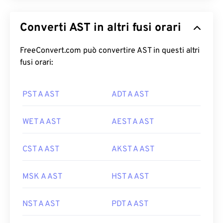
Converti AST in altri fusi orari
FreeConvert.com può convertire AST in questi altri
fusi orari:
PST A AST
ADT A AST
WET A AST
AEST A AST
CST A AST
AKST A AST
MSK A AST
HST A AST
NST A AST
PDT A AST