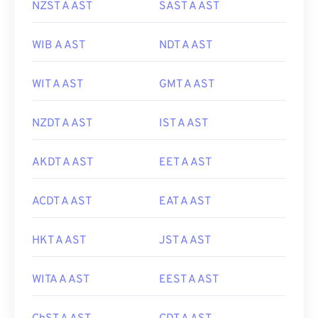
NZST A AST
SAST A AST
WIB A AST
NDT A AST
WIT A AST
GMT A AST
NZDT A AST
IST A AST
AKDT A AST
EET A AST
ACDT A AST
EAT A AST
HKT A AST
JST A AST
WITA A AST
EEST A AST