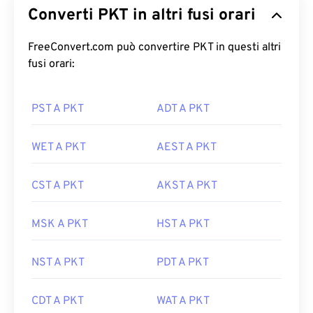
Converti PKT in altri fusi orari
FreeConvert.com può convertire PKT in questi altri
fusi orari:
PST A PKT
ADT A PKT
WET A PKT
AEST A PKT
CST A PKT
AKST A PKT
MSK A PKT
HST A PKT
NST A PKT
PDT A PKT
CDT A PKT
WAT A PKT