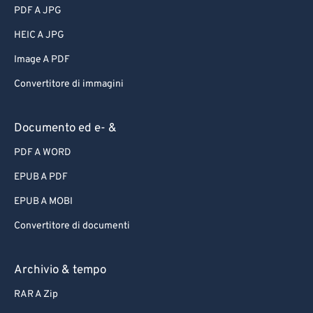
PDF A JPG
HEIC A JPG
Image A PDF
Convertitore di immagini
Documento ed e- &
PDF A WORD
EPUB A PDF
EPUB A MOBI
Convertitore di documenti
Archivio & tempo
RAR A Zip