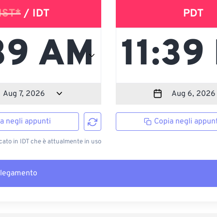
IST*
/ IDT
PDT
a negli appunti
Copia negli appunt
cato in IDT che è attualmente in uso
llegamento