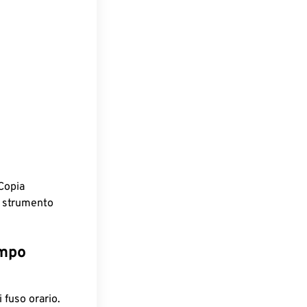
Copia
o strumento
empo
 fuso orario.