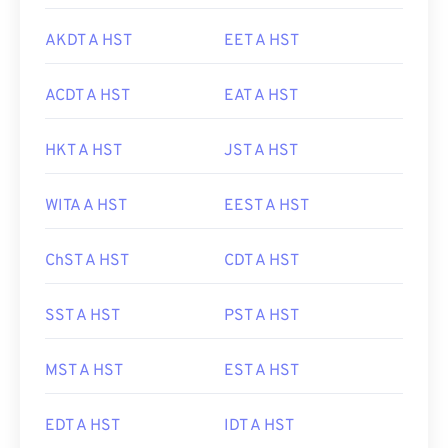
AKDT A HST
EET A HST
ACDT A HST
EAT A HST
HKT A HST
JST A HST
WITA A HST
EEST A HST
ChST A HST
CDT A HST
SST A HST
PST A HST
MST A HST
EST A HST
EDT A HST
IDT A HST