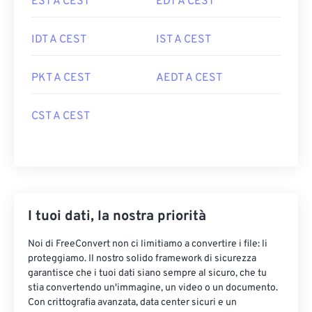
EST A CEST
EDT A CEST
IDT A CEST
IST A CEST
PKT A CEST
AEDT A CEST
CST A CEST
I tuoi dati, la nostra priorità
Noi di FreeConvert non ci limitiamo a convertire i file: li
proteggiamo. Il nostro solido framework di sicurezza
garantisce che i tuoi dati siano sempre al sicuro, che tu
stia convertendo un'immagine, un video o un documento.
Con crittografia avanzata, data center sicuri e un