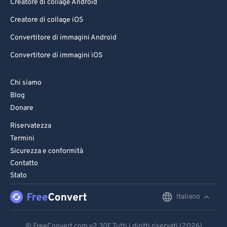
Creatore di collage Android
Creatore di collage iOS
Convertitore di immagini Android
Convertitore di immagini iOS
Chi siamo
Blog
Donare
Riservatezza
Termini
Sicurezza e conformità
Contatto
Stato
Italiano
English
Deutsch
© FreeConvert.com
v2.30
E Tutti i diritti riservati (2026)