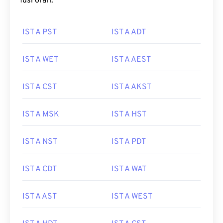
fusi orari:
IST A PST
IST A ADT
IST A WET
IST A AEST
IST A CST
IST A AKST
IST A MSK
IST A HST
IST A NST
IST A PDT
IST A CDT
IST A WAT
IST A AST
IST A WEST