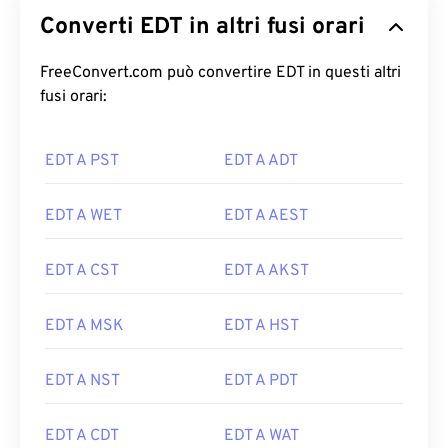
Converti EDT in altri fusi orari
FreeConvert.com può convertire EDT in questi altri
fusi orari:
EDT A PST
EDT A ADT
EDT A WET
EDT A AEST
EDT A CST
EDT A AKST
EDT A MSK
EDT A HST
EDT A NST
EDT A PDT
EDT A CDT
EDT A WAT