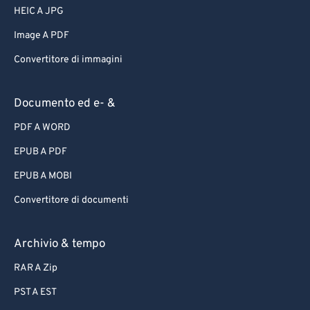
HEIC A JPG
Image A PDF
Convertitore di immagini
Documento ed e- &
PDF A WORD
EPUB A PDF
EPUB A MOBI
Convertitore di documenti
Archivio & tempo
RAR A Zip
PST A EST