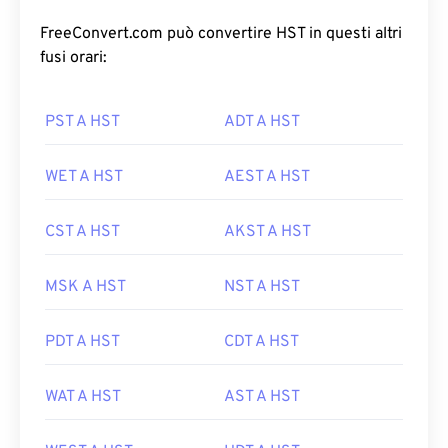
FreeConvert.com può convertire HST in questi altri
fusi orari:
PST A HST
ADT A HST
WET A HST
AEST A HST
CST A HST
AKST A HST
MSK A HST
NST A HST
PDT A HST
CDT A HST
WAT A HST
AST A HST