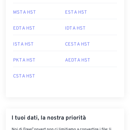
MST A HST
EST A HST
EDT A HST
IDT A HST
IST A HST
CEST A HST
PKT A HST
AEDT A HST
CST A HST
I tuoi dati, la nostra priorità
Noi di FreeConvert non ci limitiamo a convertire i file: li