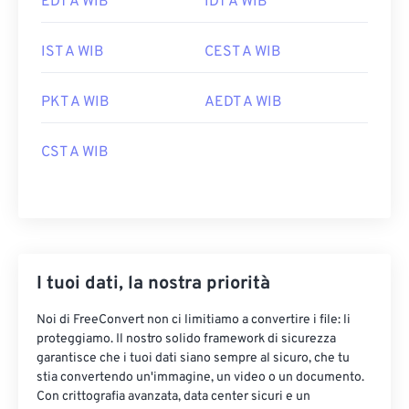
EDT A WIB
IDT A WIB
IST A WIB
CEST A WIB
PKT A WIB
AEDT A WIB
CST A WIB
I tuoi dati, la nostra priorità
Noi di FreeConvert non ci limitiamo a convertire i file: li
proteggiamo. Il nostro solido framework di sicurezza
garantisce che i tuoi dati siano sempre al sicuro, che tu
stia convertendo un'immagine, un video o un documento.
Con crittografia avanzata, data center sicuri e un