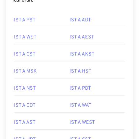
fusi orari:
IST A PST
IST A ADT
IST A WET
IST A AEST
IST A CST
IST A AKST
IST A MSK
IST A HST
IST A NST
IST A PDT
IST A CDT
IST A WAT
IST A AST
IST A WEST