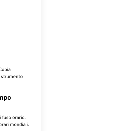
Copia
o strumento
empo
 fuso orario.
orari mondiali.