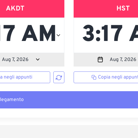
AKDT
HST
a negli appunti
Copia negli appunt
llegamento