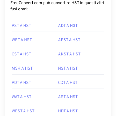
FreeConvert.com può convertire HST in questi altri
fusi orari:
PST A HST
ADT A HST
WET A HST
AEST A HST
CST A HST
AKST A HST
MSK A HST
NST A HST
PDT A HST
CDT A HST
WAT A HST
AST A HST
WEST A HST
HDT A HST