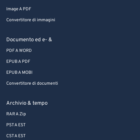
Image A PDF
Convertitore di immagini
Documento ed e- &
PDF A WORD
EPUB A PDF
EPUB A MOBI
Convertitore di documenti
Archivio & tempo
RAR A Zip
PST A EST
CST A EST