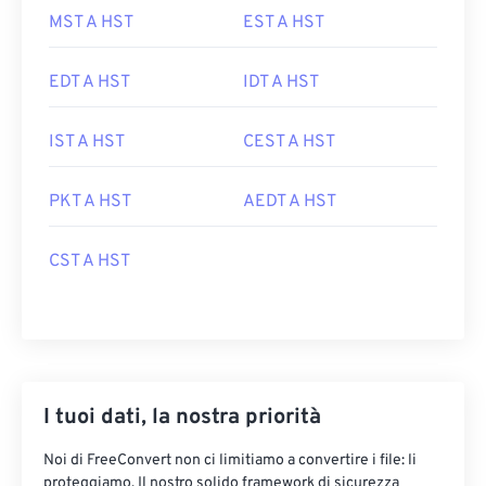
MST A HST
EST A HST
EDT A HST
IDT A HST
IST A HST
CEST A HST
PKT A HST
AEDT A HST
CST A HST
I tuoi dati, la nostra priorità
Noi di FreeConvert non ci limitiamo a convertire i file: li
proteggiamo. Il nostro solido framework di sicurezza