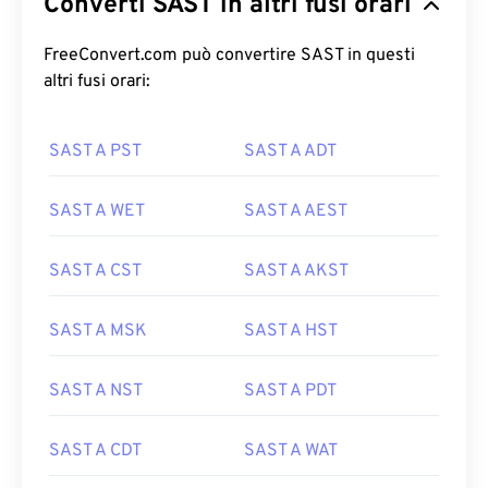
Converti SAST in altri fusi orari
FreeConvert.com può convertire SAST in questi
altri fusi orari:
SAST A PST
SAST A ADT
SAST A WET
SAST A AEST
SAST A CST
SAST A AKST
SAST A MSK
SAST A HST
SAST A NST
SAST A PDT
SAST A CDT
SAST A WAT