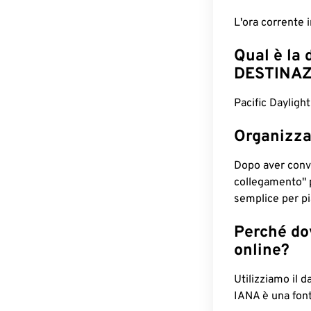
L'ora corrente
Qual è la 
DESTINAZ
Pacific Dayligh
Organizza
Dopo aver conv
collegamento" 
semplice per pia
Perché dov
online?
Utilizziamo il d
IANA è una font