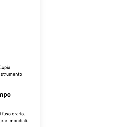
Copia
o strumento
empo
 fuso orario.
orari mondiali.