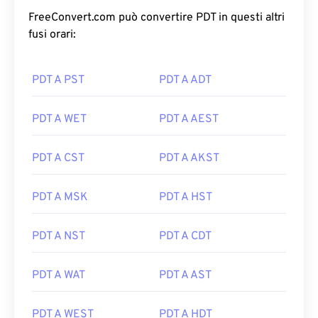
FreeConvert.com può convertire PDT in questi altri
fusi orari:
PDT A PST
PDT A ADT
PDT A WET
PDT A AEST
PDT A CST
PDT A AKST
PDT A MSK
PDT A HST
PDT A NST
PDT A CDT
PDT A WAT
PDT A AST
PDT A WEST
PDT A HDT