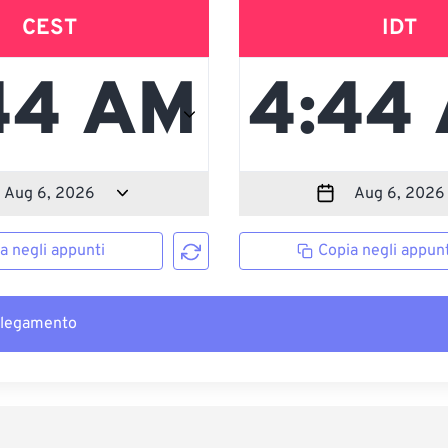
CEST
IDT
a negli appunti
Copia negli appunt
llegamento