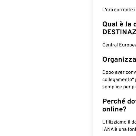
L'ora corrente
Qual è la 
DESTINAZ
Central Europea
Organizza
Dopo aver conv
collegamento" 
semplice per pia
Perché dov
online?
Utilizziamo il d
IANA è una font