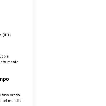
 (IDT).
Copia
o strumento
empo
 fuso orario.
orari mondiali.