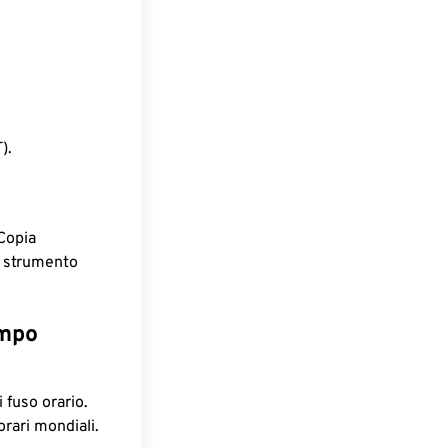
).
Copia
o strumento
empo
 fuso orario.
orari mondiali.