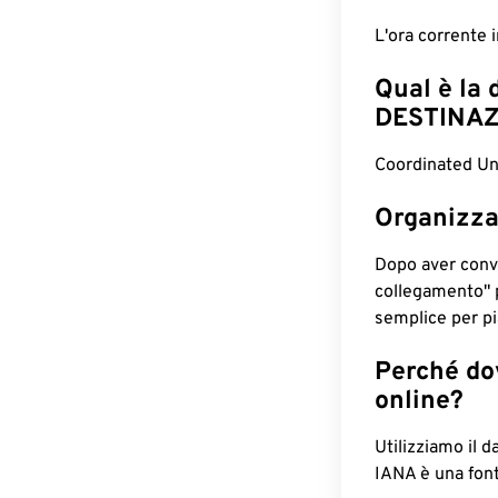
L'ora corrente
Qual è la 
DESTINAZ
Coordinated Uni
Organizza
Dopo aver conv
collegamento" 
semplice per pia
Perché dov
online?
Utilizziamo il d
IANA è una font