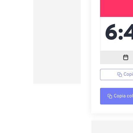
Copi
Copia co