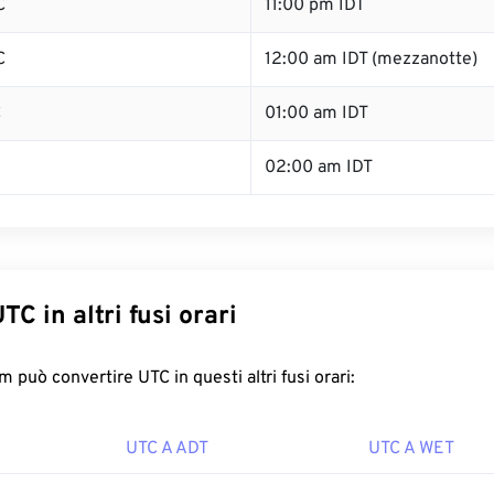
C
11:00 pm IDT
C
12:00 am IDT (mezzanotte)
C
01:00 am IDT
02:00 am IDT
TC in altri fusi orari
 può convertire UTC in questi altri fusi orari:
UTC A ADT
UTC A WET