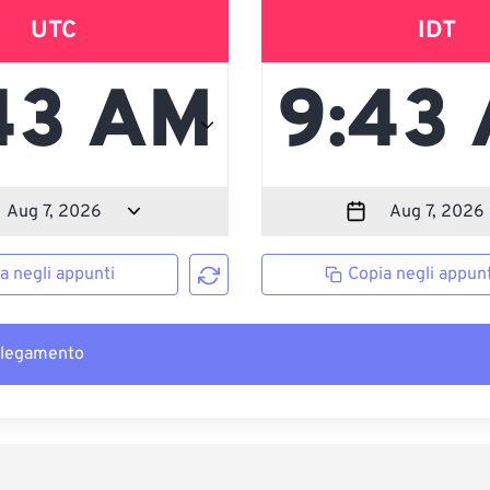
UTC
IDT
a negli appunti
Copia negli appunt
llegamento