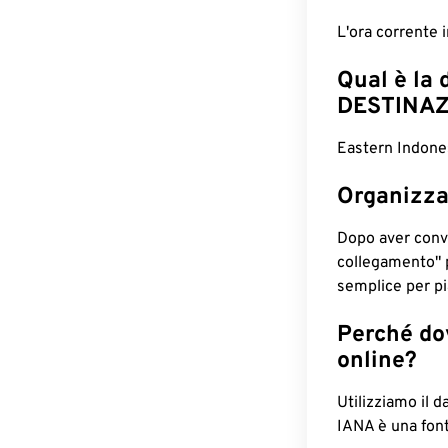
L'ora corrente 
Qual è la 
DESTINAZ
Eastern Indones
Organizza
Dopo aver conv
collegamento" 
semplice per pia
Perché dov
online?
Utilizziamo il d
IANA è una font