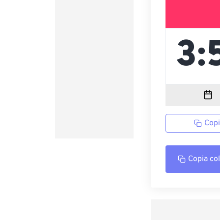
Copi
Copia co