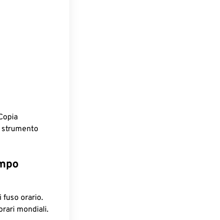
Copia
o strumento
empo
 fuso orario.
orari mondiali.