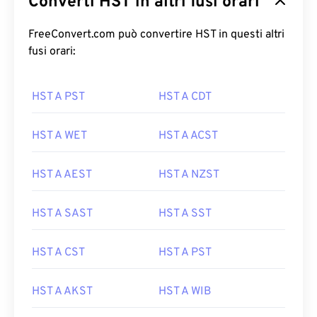
Converti HST in altri fusi orari
FreeConvert.com può convertire HST in questi altri
fusi orari:
HST A PST
HST A CDT
HST A WET
HST A ACST
HST A AEST
HST A NZST
HST A SAST
HST A SST
HST A CST
HST A PST
HST A AKST
HST A WIB