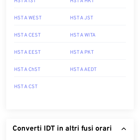
HST A IST
HST A HKT
HST A WEST
HST A JST
HST A CEST
HST A WITA
HST A EEST
HST A PKT
HST A ChST
HST A AEDT
HST A CST
Converti IDT in altri fusi orari