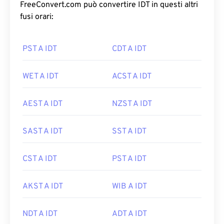
FreeConvert.com può convertire IDT in questi altri
fusi orari:
PST A IDT
CDT A IDT
WET A IDT
ACST A IDT
AEST A IDT
NZST A IDT
SAST A IDT
SST A IDT
CST A IDT
PST A IDT
AKST A IDT
WIB A IDT
NDT A IDT
ADT A IDT