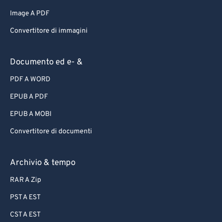
Image A PDF
Convertitore di immagini
Documento ed e- &
PDF A WORD
EPUB A PDF
EPUB A MOBI
Convertitore di documenti
Archivio & tempo
RAR A Zip
PST A EST
CST A EST