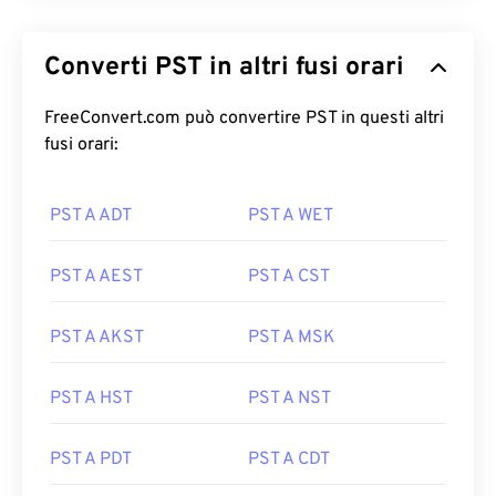
Converti PST in altri fusi orari
FreeConvert.com può convertire PST in questi altri
fusi orari:
PST A ADT
PST A WET
PST A AEST
PST A CST
PST A AKST
PST A MSK
PST A HST
PST A NST
PST A PDT
PST A CDT