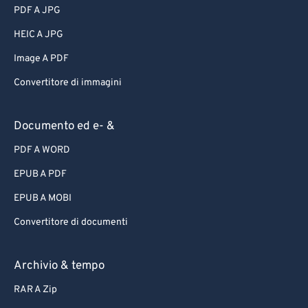
PDF A JPG
HEIC A JPG
Image A PDF
Convertitore di immagini
Documento ed e- &
PDF A WORD
EPUB A PDF
EPUB A MOBI
Convertitore di documenti
Archivio & tempo
RAR A Zip