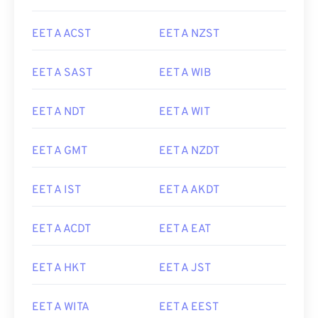
EET A ACST
EET A NZST
EET A SAST
EET A WIB
EET A NDT
EET A WIT
EET A GMT
EET A NZDT
EET A IST
EET A AKDT
EET A ACDT
EET A EAT
EET A HKT
EET A JST
EET A WITA
EET A EEST