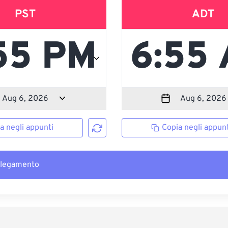
PST
ADT
a negli appunti
Copia negli appunt
llegamento