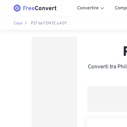
Convertire
Comp
Casa
PST da FONTE a ADT
Converti tra Phi