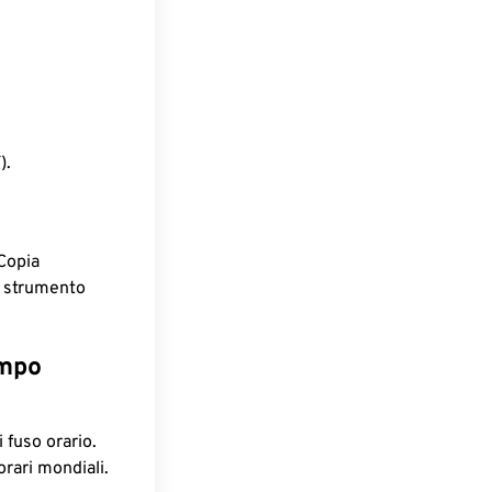
).
Copia
o strumento
empo
 fuso orario.
orari mondiali.