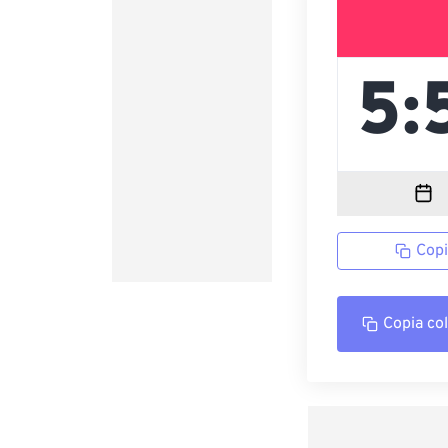
Copi
Copia co