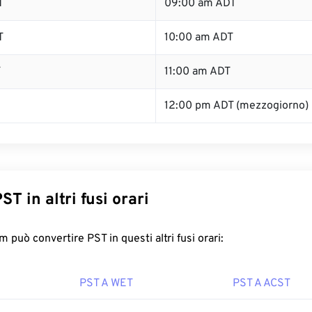
T
09:00 am ADT
T
10:00 am ADT
T
11:00 am ADT
12:00 pm ADT (mezzogiorno)
ST in altri fusi orari
 può convertire PST in questi altri fusi orari:
PST A WET
PST A ACST