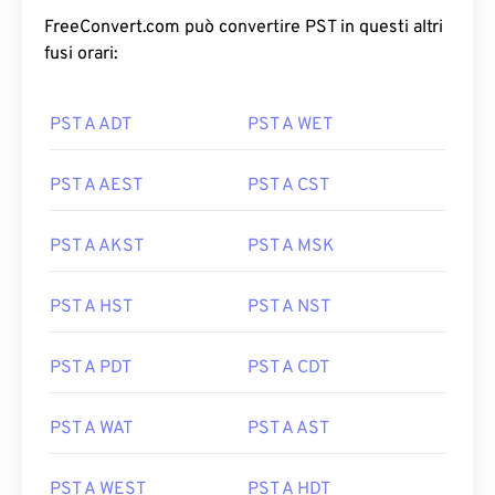
FreeConvert.com può convertire PST in questi altri
fusi orari:
PST A ADT
PST A WET
PST A AEST
PST A CST
PST A AKST
PST A MSK
PST A HST
PST A NST
PST A PDT
PST A CDT
PST A WAT
PST A AST
PST A WEST
PST A HDT