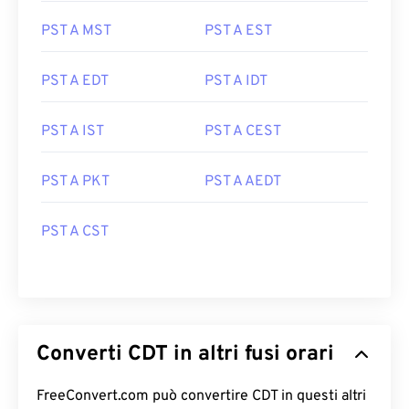
PST A MST
PST A EST
PST A EDT
PST A IDT
PST A IST
PST A CEST
PST A PKT
PST A AEDT
PST A CST
Converti CDT in altri fusi orari
FreeConvert.com può convertire CDT in questi altri