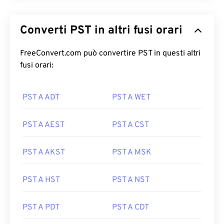
Converti PST in altri fusi orari
FreeConvert.com può convertire PST in questi altri
fusi orari:
PST A ADT
PST A WET
PST A AEST
PST A CST
PST A AKST
PST A MSK
PST A HST
PST A NST
PST A PDT
PST A CDT