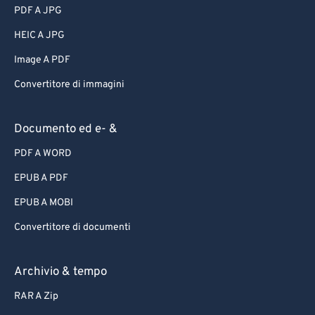
PDF A JPG
HEIC A JPG
Image A PDF
Convertitore di immagini
Documento ed e- &
PDF A WORD
EPUB A PDF
EPUB A MOBI
Convertitore di documenti
Archivio & tempo
RAR A Zip