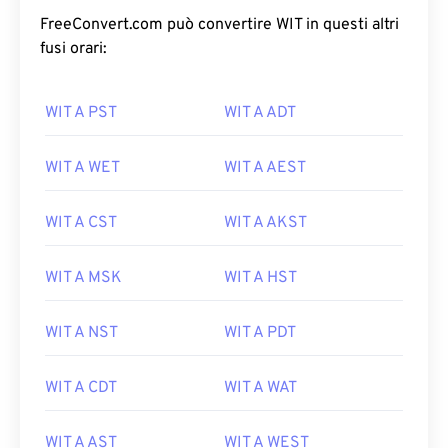
FreeConvert.com può convertire WIT in questi altri
fusi orari:
WIT A PST
WIT A ADT
WIT A WET
WIT A AEST
WIT A CST
WIT A AKST
WIT A MSK
WIT A HST
WIT A NST
WIT A PDT
WIT A CDT
WIT A WAT
WIT A AST
WIT A WEST