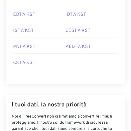
EDT A KST
IDT A KST
IST A KST
CEST A KST
PKT A KST
AEDT A KST
CST A KST
I tuoi dati, la nostra priorità
Noi di FreeConvert non ci limitiamo a convertire i file: li
proteggiamo. Il nostro solido framework di sicurezza
garantisce che i tuoi dati siano sempre al sicuro, che tu