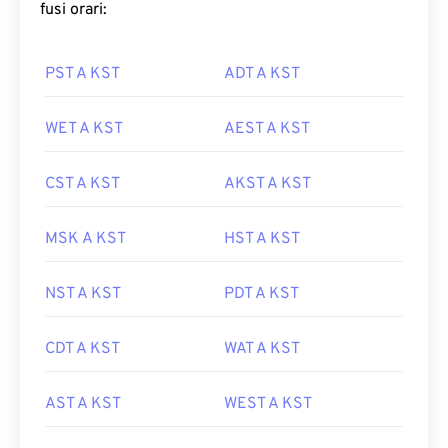
fusi orari:
PST A KST
ADT A KST
WET A KST
AEST A KST
CST A KST
AKST A KST
MSK A KST
HST A KST
NST A KST
PDT A KST
CDT A KST
WAT A KST
AST A KST
WEST A KST