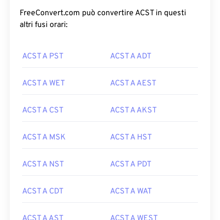
FreeConvert.com può convertire ACST in questi
altri fusi orari:
ACST A PST
ACST A ADT
ACST A WET
ACST A AEST
ACST A CST
ACST A AKST
ACST A MSK
ACST A HST
ACST A NST
ACST A PDT
ACST A CDT
ACST A WAT
ACST A AST
ACST A WEST