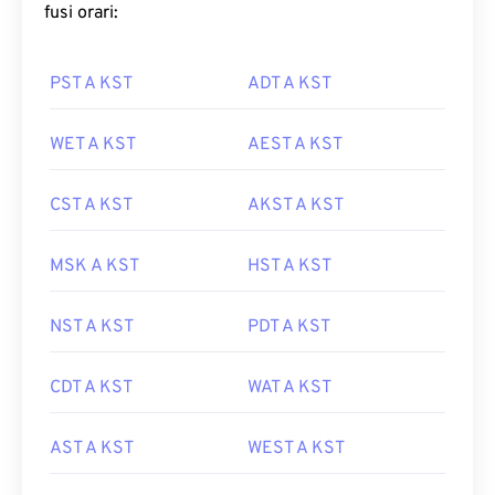
fusi orari:
PST A KST
ADT A KST
WET A KST
AEST A KST
CST A KST
AKST A KST
MSK A KST
HST A KST
NST A KST
PDT A KST
CDT A KST
WAT A KST
AST A KST
WEST A KST