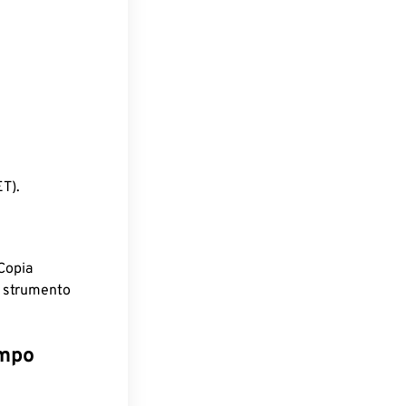
T).
Copia
o strumento
empo