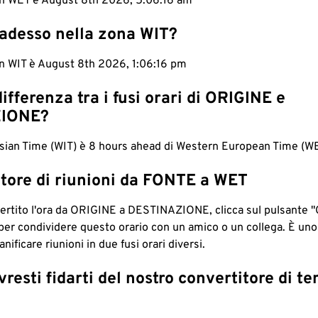
 in WET è August 8th 2026, 5:06:17 am
 adesso nella zona WIT?
in WIT è August 8th 2026, 1:06:17 pm
differenza tra i fusi orari di ORIGINE e
IONE?
sian Time (WIT) è 8 hours ahead di Western European Time (WE
tore di riunioni da FONTE a WET
ertito l'ora da ORIGINE a DESTINAZIONE, clicca sul pulsante "
per condividere questo orario con un amico o un collega. È un
nificare riunioni in due fusi orari diversi.
resti fidarti del nostro convertitore di t