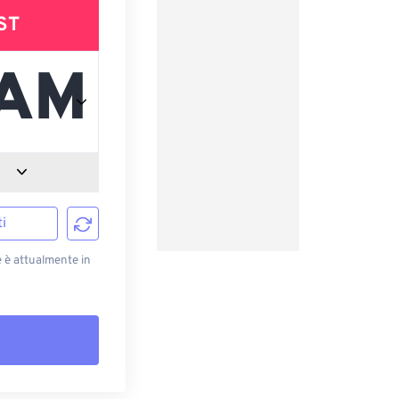
ST
i
e è attualmente in