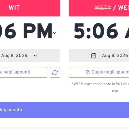
WIT
WET*
/ WE
a negli appunti
Copia negli appunt
*WIT è stato modificato in WIT ch
uso
llegamento