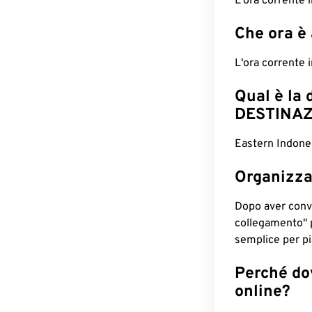
L'ora corrente
Che ora è
L'ora corrente 
Qual è la 
DESTINAZ
Eastern Indone
Organizza
Dopo aver conv
collegamento" 
semplice per pia
Perché dov
online?