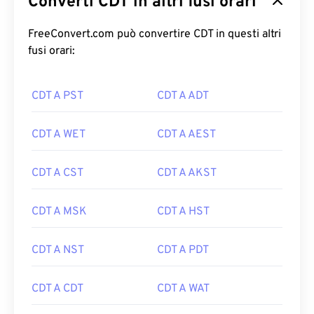
Converti CDT in altri fusi orari
FreeConvert.com può convertire CDT in questi altri
fusi orari:
CDT A PST
CDT A ADT
CDT A WET
CDT A AEST
CDT A CST
CDT A AKST
CDT A MSK
CDT A HST
CDT A NST
CDT A PDT
CDT A CDT
CDT A WAT