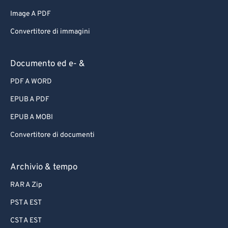
Image A PDF
Convertitore di immagini
Documento ed e- &
PDF A WORD
EPUB A PDF
EPUB A MOBI
Convertitore di documenti
Archivio & tempo
RAR A Zip
PST A EST
CST A EST