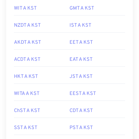
WIT A KST
GMT A KST
NZDT A KST
IST A KST
AKDT A KST
EET A KST
ACDT A KST
EAT A KST
HKT A KST
JST A KST
WITA A KST
EEST A KST
ChST A KST
CDT A KST
SST A KST
PST A KST