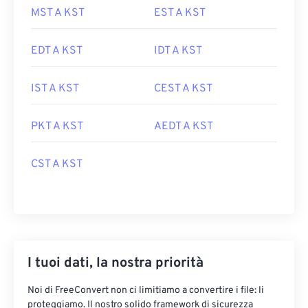
MST A KST
EST A KST
EDT A KST
IDT A KST
IST A KST
CEST A KST
PKT A KST
AEDT A KST
CST A KST
I tuoi dati, la nostra priorità
Noi di FreeConvert non ci limitiamo a convertire i file: li
proteggiamo. Il nostro solido framework di sicurezza