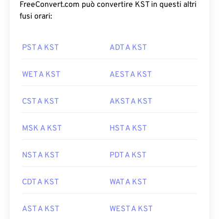
FreeConvert.com può convertire KST in questi altri
fusi orari:
PST A KST
ADT A KST
WET A KST
AEST A KST
CST A KST
AKST A KST
MSK A KST
HST A KST
NST A KST
PDT A KST
CDT A KST
WAT A KST
AST A KST
WEST A KST