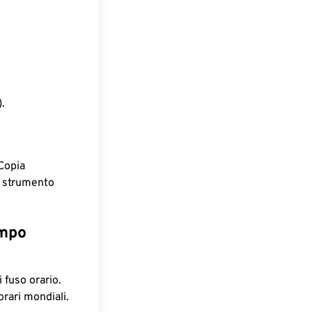
.
Copia
o strumento
empo
 fuso orario.
orari mondiali.