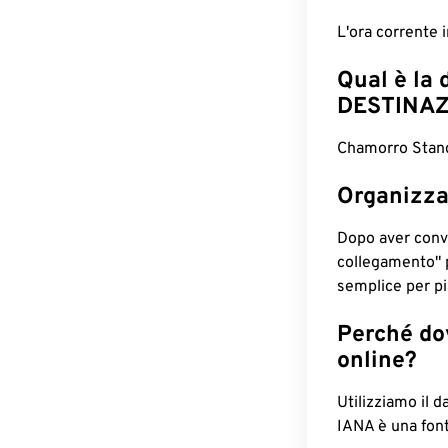
L'ora corrente 
Qual è la 
DESTINAZ
Chamorro Stand
Organizza
Dopo aver conv
collegamento" 
semplice per pia
Perché dov
online?
Utilizziamo il d
IANA è una font