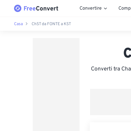
Convertire
Comp
Casa
ChST da FONTE a KST
C
Converti tra Ch