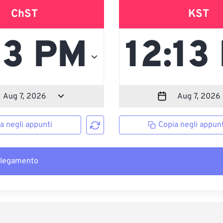
ChST
KST
a negli appunti
Copia negli appunt
llegamento