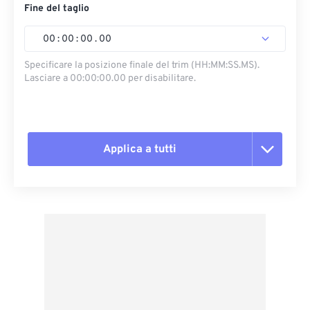
Fine del taglio
00
:
00
:
00
.
00
Specificare la posizione finale del trim (HH:MM:SS.MS).
Lasciare a 00:00:00.00 per disabilitare.
Applica a tutti
Reimposta tutte le opzioni
Applica da preimpostazione
Salva come predefinito