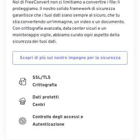
Noi di FreeConvert non ci limitiamo a convertire i file: li
17
17
17
17
17
17
17
17
proteggiamo. Il nostro solido framework di sicurezza
garantisce che i tuoi dati siano sempre al sicuro, che tu
18
18
18
18
18
18
18
18
stia convertendo un'immagine, un video o un documento.
19
19
19
19
19
19
19
19
Con crittografia avanzata, data center sicuri e un
monitoraggio vigile, abbiamo curato ogni aspetto della
20
20
20
20
20
20
20
20
sicurezza dei tuoi dati.
21
21
21
21
21
21
21
21
Scopri di più sul nostro impegno per la sicurezza
22
22
22
22
22
22
22
22
23
23
23
23
23
23
23
23
SSL/TLS
24
24
24
24
24
24
Crittografia
25
25
25
25
25
25
Dati protetti
26
26
26
26
26
26
Centri
27
27
27
27
27
27
Controllo degli accessi e
28
28
28
28
28
28
Autenticazione
29
29
29
29
29
29