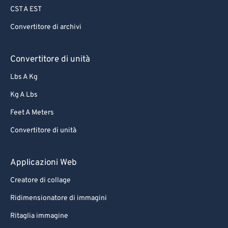
CST A EST
70
70
Convertitore di archivi
71
71
72
72
Convertitore di unità
73
73
Lbs A Kg
74
74
Kg A Lbs
75
75
Feet A Meters
76
76
Convertitore di unità
77
77
78
78
Applicazioni Web
79
79
Creatore di collage
80
80
Ridimensionatore di immagini
81
81
Ritaglia immagine
82
82