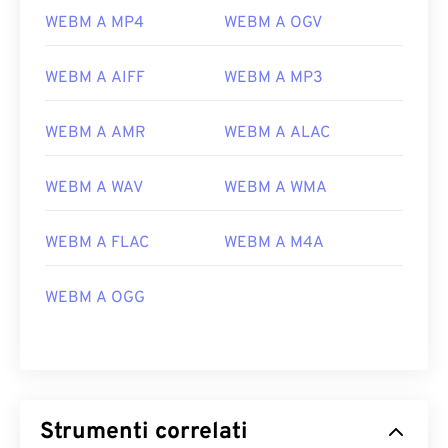
WEBM A MP4
WEBM A OGV
WEBM A AIFF
WEBM A MP3
WEBM A AMR
WEBM A ALAC
WEBM A WAV
WEBM A WMA
WEBM A FLAC
WEBM A M4A
00
00
00
00
00
00
00
00
WEBM A OGG
00
00
00
00
00
00
00
00
01
01
01
01
01
01
01
01
02
02
02
02
02
02
02
02
Strumenti correlati
03
03
03
03
03
03
03
03