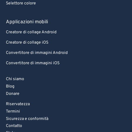
Selettore colore
83
83
84
84
Applicazioni mobili
85
85
Creatore di collage Android
86
86
Creatore di collage iOS
87
87
Convertitore di immagini Android
88
88
Convertitore di immagini iOS
89
89
90
90
Chi siamo
Blog
91
91
Donare
92
92
Riservatezza
93
93
Termini
94
94
Sicurezza e conformità
Contatto
95
95