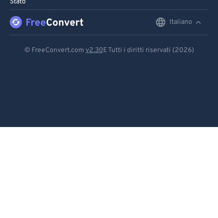
Stato
96
96
Italiano
English
97
97
98
98
Deutsch
© FreeConvert.com
v2.30
E Tutti i diritti riservati (2026)
99
99
Español
Français
Português
Italiano
Dutch
日本語
简体中文
繁體中文