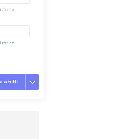
istra del
istra del
a a tutti
te le opzioni
reimpostazione
redefinito