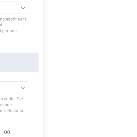
no adatti per i
ti
 ​​per una
so audio. Per
opzione
io, seleziona