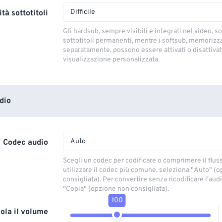
Difficile
tà sottotitoli
Gli hardsub, sempre visibili e integrati nel video, so
sottotitoli permanenti, mentre i softsub, memorizza
separatamente, possono essere attivati ​​o disattivati
visualizzazione personalizzata.
dio
Auto
Codec audio
Scegli un codec per codificare o comprimere il flus
utilizzare il codec più comune, seleziona "Auto" (
consigliata). Per convertire senza ricodificare l'aud
"Copia" (opzione non consigliata).
100
ola il volume