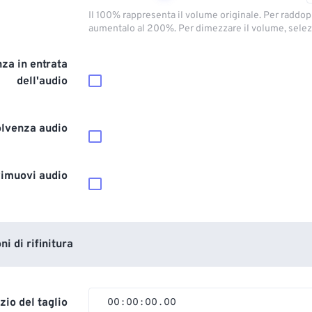
Il 100% rappresenta il volume originale. Per raddop
aumentalo al 200%. Per dimezzare il volume, selez
za in entrata
dell'audio
olvenza audio
imuovi audio
i di rifinitura
izio del taglio
00
:
00
:
00
.
00