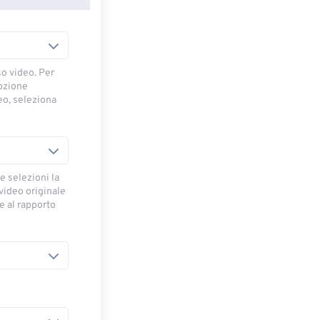
so video. Per
opzione
deo, seleziona
e selezioni la
 video originale
se al rapporto