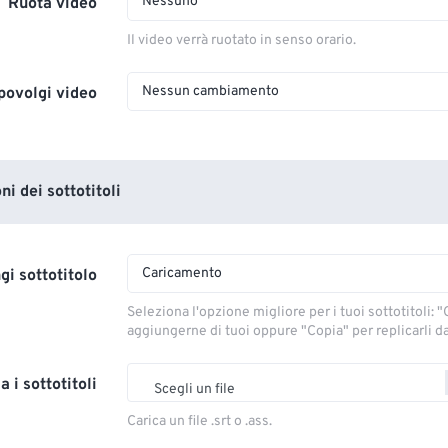
Nessuno
Ruota video
Il video verrà ruotato in senso orario.
Nessun cambiamento
povolgi video
i dei sottotitoli
Caricamento
gi sottotitolo
Seleziona l'opzione migliore per i tuoi sottotitoli: "C
aggiungerne di tuoi oppure "Copia" per replicarli dal
a i sottotitoli
Scegli un file
Carica un file .srt o .ass.