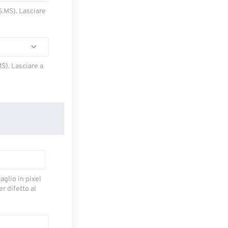
S.MS). Lasciare
S). Lasciare a
taglio in pixel
r difetto al