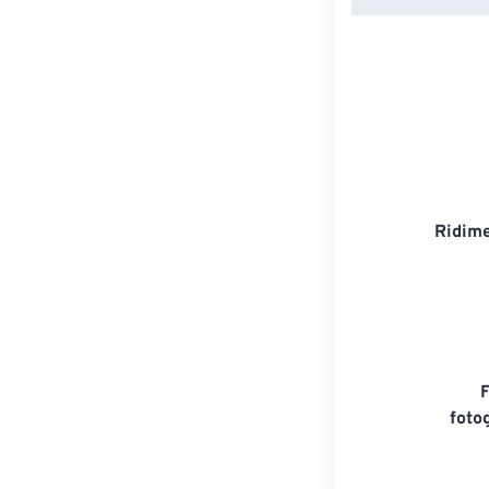
Ridime
foto