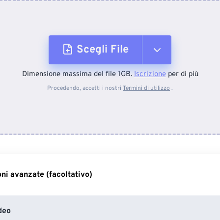
Scegli File
Dimensione massima del file 1GB.
Iscrizione
per di più
Dal dispositivo
Procedendo, accetti i nostri
Termini di utilizzo
.
Da Dropbox
Da Google Drive
ni avanzate (facoltativo)
Da OneDrive
deo
Dall'URL