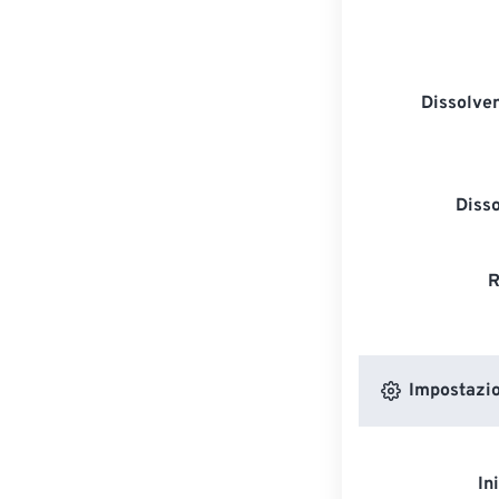
Dissolven
Diss
R
Impostazion
In