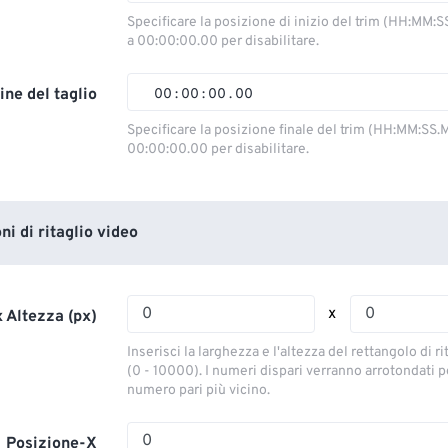
00
00
00
00
Specificare la posizione di inizio del trim (HH:MM:S
a 00:00:00.00 per disabilitare.
01
01
01
01
02
02
02
02
ine del taglio
00
:
00
:
00
.
00
03
03
03
03
00
00
00
00
Specificare la posizione finale del trim (HH:MM:SS.M
00:00:00.00 per disabilitare.
04
04
04
04
01
01
01
01
05
05
05
05
02
02
02
02
06
06
06
06
03
03
03
03
i di ritaglio video
07
07
07
07
04
04
04
04
08
08
08
08
05
05
05
05
x
 Altezza (px)
09
09
09
09
06
06
06
06
Inserisci la larghezza e l'altezza del rettangolo di ri
10
10
10
10
07
07
07
07
(0 - 10000). I numeri dispari verranno arrotondati pe
numero pari più vicino.
11
11
11
11
08
08
08
08
12
12
12
12
09
09
09
09
Posizione-X