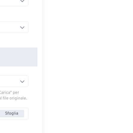
arica" ​​per
 file originale.
Sfoglia