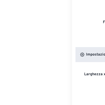
F
Impostazion
Larghezza x