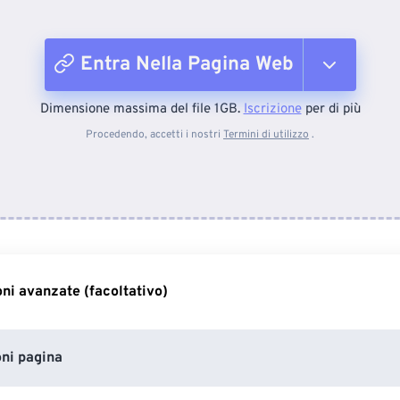
Entra Nella Pagina Web
Dimensione massima del file 1GB.
Iscrizione
per di più
Dal dispositivo
Procedendo, accetti i nostri
Termini di utilizzo
.
Da Dropbox
Da Google Drive
ni avanzate (facoltativo)
Da OneDrive
ni pagina
Entra nella pagina web