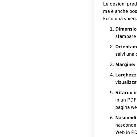
Le opzioni pred
ma è anche poss
Ecco una spiega
Dimension
stampare 
Orientame
salvi una
Margine:
Larghezz
visualizz
Ritardo in
in un PDF 
pagina web
Nascondi 
nasconder
Web in PD