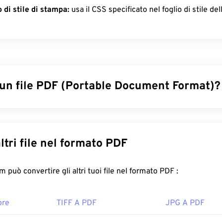
 di stile di stampa:
usa il CSS specificato nel foglio di stile de
 un file PDF (Portable Document Format)?
ument Format (PDF) è un formato di file universale che racchiu
 sia dei documenti di testo che delle immagini grafiche, renden
più comunemente utilizzati oggi. Il motivo per cui il PDF è così d
Converti altri file nel formato PDF
servare la formattazione originale del documento. I file PDF a
siasi dispositivo o sistema operativo.
FreeConvert.com può convertire gli altri tuoi file nel formato PDF :
re un file PDF?
ore
TIFF A PDF
JPG A PDF
te delle persone usa direttamente
Adobe Acrobat Reader
quan
ha creato lo standard PDF e il suo programma è sicuramente i