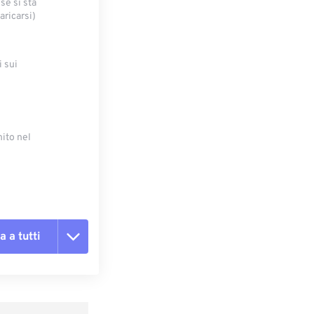
se si sta
ricarsi)
i sui
nito nel
a a tutti
te le opzioni
reimpostazione