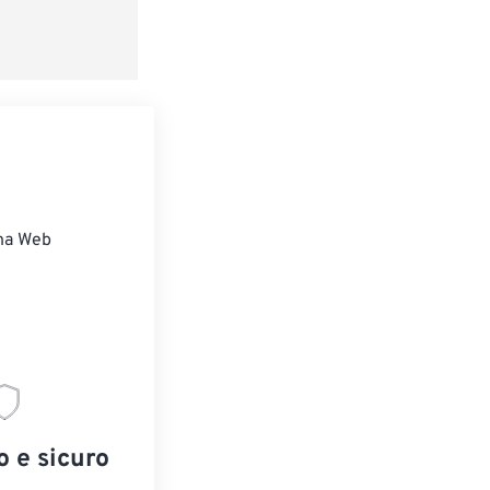
redefinito
ina Web
o e sicuro