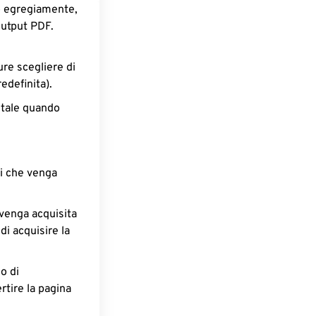
o egregiamente,
output PDF.
re scegliere di
edefinita).
ntale quando
ri che venga
 venga acquisita
di acquisire la
o di
rtire la pagina