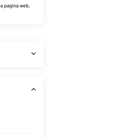
lla pagina web.
de le
dolo uno dei
iffuso è la sua
ppaiono sempre
do deve aprire
l
lettore PDF