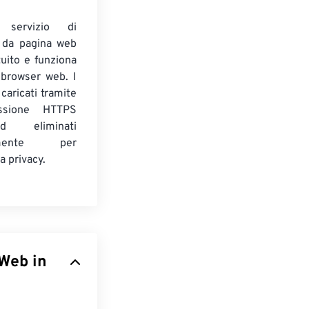
 servizio di
 da pagina web
uito e funziona
 browser web. I
caricati tramite
ssione HTTPS
d eliminati
camente per
a privacy.
 Web in