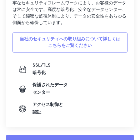
牢なセキュリティフレームワークにより、お客様のデータ
16
16
16
16
16
16
16
16
は常に安全です。高度な暗号化、安全なデータセンター、
そして綿密な監視体制により、データの安全性をあらゆる
17
17
17
17
17
17
17
17
側面から確保しています。
18
18
18
18
18
18
18
18
当社のセキュリティへの取り組みについて詳しくは
19
19
19
19
19
19
19
19
こちらをご覧ください
20
20
20
20
20
20
20
20
21
21
21
21
21
21
21
21
SSL/TLS
22
22
22
22
22
22
22
22
暗号化
23
23
23
23
23
23
23
23
保護されたデータ
センター
24
24
24
24
24
24
25
25
25
25
25
25
アクセス制御と
認証
26
26
26
26
26
26
27
27
27
27
27
27
28
28
28
28
28
28