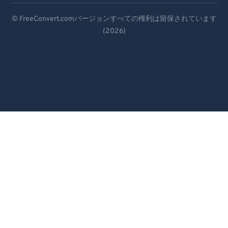
Deutsch
95
95
© FreeConvert.comバージョンすべての権利は留保されています
96
96
(2026)
Español
97
97
Français
98
98
Português
99
99
Italiano
Dutch
日本語
简体中文
繁體中文
한국어
Svenska