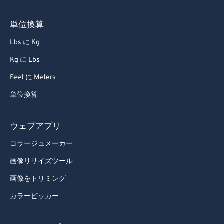
68
68
69
69
単位換算
70
70
Lbs に Kg
71
71
Kg に Lbs
72
72
Feet に Meters
73
73
単位換算
74
74
75
75
ウェブアプリ
76
76
コラージュメーカー
77
77
画像リサイズツール
78
78
画像をトリミング
79
79
カラーピッカー
80
80
81
81