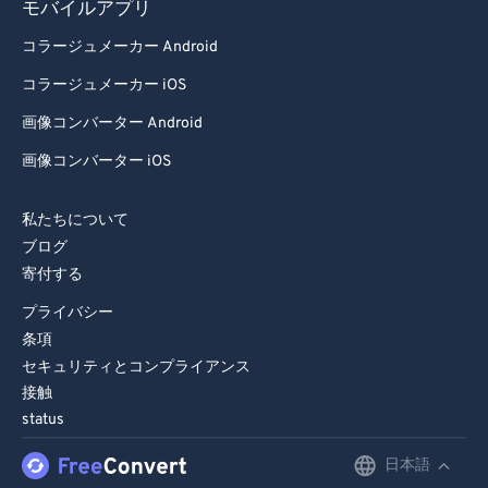
モバイルアプリ
82
82
コラージュメーカー Android
83
83
コラージュメーカー iOS
84
84
画像コンバーター Android
85
85
画像コンバーター iOS
86
86
87
87
私たちについて
ブログ
88
88
寄付する
89
89
プライバシー
90
90
条項
91
91
セキュリティとコンプライアンス
接触
92
92
status
93
93
日本語
English
94
94