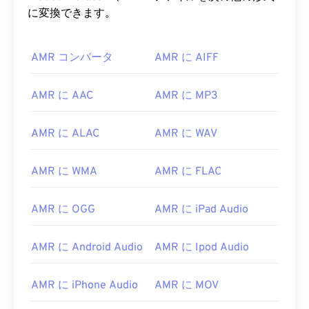
に変換できます。
AMR コンバータ
AMR に AIFF
AMR に AAC
AMR に MP3
AMR に ALAC
AMR に WAV
AMR に WMA
AMR に FLAC
00
00
00
00
00
00
00
00
AMR に OGG
AMR に iPad Audio
AMR に Android Audio
AMR に Ipod Audio
00
00
00
00
00
00
00
00
01
01
01
01
01
01
01
01
AMR に iPhone Audio
AMR に MOV
02
02
02
02
02
02
02
02