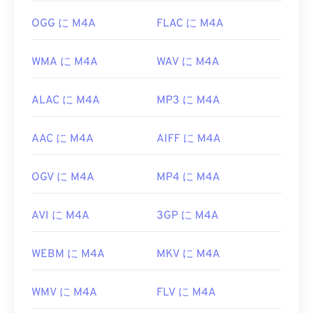
https://www.loc.gov/preservation/digital/formats/fdd/
OGG に M4A
FLAC に M4A
WMA に M4A
WAV に M4A
ALAC に M4A
MP3 に M4A
AAC に M4A
AIFF に M4A
OGV に M4A
MP4 に M4A
AVI に M4A
3GP に M4A
WEBM に M4A
MKV に M4A
WMV に M4A
FLV に M4A