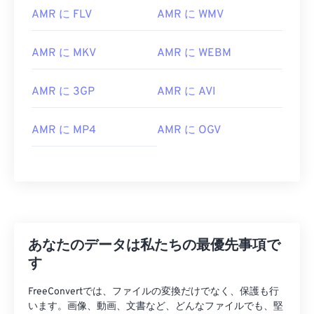
AMR に FLV
AMR に WMV
03
03
03
03
03
03
03
03
04
04
04
04
04
04
04
04
AMR に MKV
AMR に WEBM
05
05
05
05
05
05
05
05
AMR に 3GP
AMR に AVI
06
06
06
06
06
06
06
06
07
07
07
07
07
07
07
07
AMR に MP4
AMR に OGV
08
08
08
08
08
08
08
08
09
09
09
09
09
09
09
09
10
10
10
10
10
10
10
10
11
11
11
11
11
11
11
11
12
12
12
12
12
12
12
12
あなたのデータは私たちの最優先事項で
13
13
13
13
13
13
13
13
す
14
14
14
14
14
14
14
14
FreeConvertでは、ファイルの変換だけでなく、保護も行
います。画像、動画、文書など、どんなファイルでも、堅
15
15
15
15
15
15
15
15