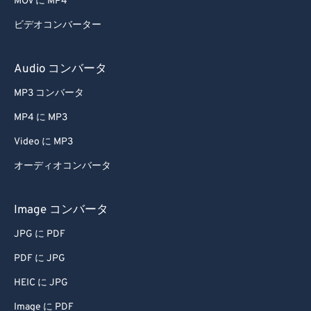
MOV に MP4
42
42
42
42
42
42
ビデオコンバーター
43
43
43
43
43
43
44
44
44
44
44
44
Audio コンバータ
45
45
45
45
45
45
MP3 コンバータ
46
46
46
46
46
46
MP4 に MP3
47
47
47
47
47
47
Video に MP3
48
48
48
48
48
48
オーディオコンバータ
49
49
49
49
49
49
50
50
50
50
50
50
Image コンバータ
51
51
51
51
51
51
JPG に PDF
52
52
52
52
52
52
PDF に JPG
53
53
53
53
53
53
HEIC に JPG
54
54
54
54
54
54
Image に PDF