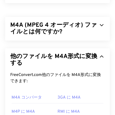
アダプティブ・マルチレート（AMR）は、
音声符
号化
によく用いられる圧縮音声ファイルです。
AMR音声コーデックは狭帯域信号に特化してお
M4A (MPEG 4 オーディオ) ファ
り、音声録音やラジオに最適です。GSM
（Global
System for Mobile Communications）
イルとは何ですか?
や
UMTS（Universal Mobile Telecommunications
System）
で広く使用されています。
MPEG 4 Audio（M4A）
は、Advanced Audio
Coding（AAC）
または
Apple Lossless Audio
AMR ファイルを開くにはどうすれ
他のファイルを M4A形式に変換
Codec（ALAC）の
いずれかのコーダ/デコーダーア
ばいいですか?
ルゴリズムを使用してオーディオファイルを圧縮お
する
よびエンコードします。M4Aファイルは、他のす
AMRファイルはMMSメッセージングを含む携帯電
べてのオーディオファイル形式と
比較して
、
MP3
FreeConvert.com他のファイルを M4A形式に変換
話でよく使用されるため、ほとんどの
3Gモバイル
ファイルと最も多くの類似点を持つMP3ファイル
できます:
デバイスで開くことができます。AMRは
VLCメディ
よりもサイズが小さく、同時に高品質です。
アプレーヤー
、
QuickTime
、
RealPlayer
、
Xine
で
も開くことができます。
M4A コンバータ
3GA に M4A
M4A ファイルを開くにはどうすれ
ばいいですか?
無料のオーディオ編集ソフトウェア
Audacity
などの
M4P に M4A
RMI に M4A
他のソフトウェアでもAMRファイルを開くことが