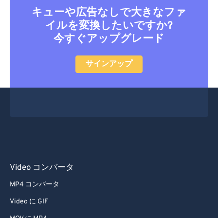
29
29
29
29
29
29
キューや広告なしで大きなファ
イルを変換したいですか?
30
30
30
30
30
30
今すぐアップグレード
31
31
31
31
31
31
32
32
32
32
32
32
サインアップ
33
33
33
33
33
33
34
34
34
34
34
34
35
35
35
35
35
35
36
36
36
36
36
36
37
37
37
37
37
37
38
38
38
38
38
38
Video コンバータ
39
39
39
39
39
39
MP4 コンバータ
40
40
40
40
40
40
Video に GIF
41
41
41
41
41
41