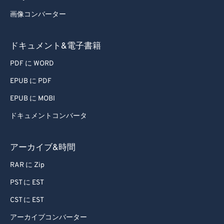
55
55
55
55
55
55
画像コンバーター
56
56
56
56
56
56
57
57
57
57
57
57
ドキュメント&電子書籍
58
58
58
58
58
58
PDF に WORD
59
59
59
59
59
59
EPUB に PDF
60
60
EPUB に MOBI
61
61
ドキュメントコンバータ
62
62
63
63
アーカイブ&時間
64
64
RAR に Zip
65
65
PST に EST
66
66
CST に EST
67
67
アーカイブコンバーター