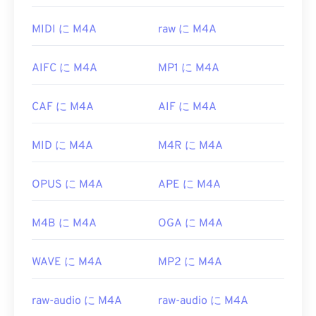
M4Aファイルは、
iTunes
、
QuickTime
、
できます。Audacityは
SourceForge.net
から簡単に
Windows Media Player
など、ほとんどの一般的なオ
ダウンロードできます。AMRファイルは圧縮率が
MIDI に M4A
raw に M4A
ーディオ再生プログラムで開くことができます。
高く、狭帯域信号に特化しているため、音楽ファイ
Appleユーザーの場合、iTunesがM4Aファイルを開
ルには適していません。
AIFC に M4A
MP1 に M4A
くデフォルトのプログラムです。Windowsユーザー
開発元:
第3世代パートナーシッププロジェクト
の場合、Windows Media Playerがデフォルトのプロ
(3GPP)
グラムです。また、ファイルをハイライト表示して
CAF に M4A
AIF に M4A
スペースバーを押すことでもM4Aファイルをプレ
初回リリース:
1999
ビューできます。
MID に M4A
M4R に M4A
役立つリンク:
さらに、M4A は
VLC メディア プレーヤー
、
Adobe
https://en.wikipedia.org/wiki/Adaptive_Multi-
Premiere Pro
、
Elmedia Player
、
Winamp
などの
OPUS に M4A
APE に M4A
Rate_audio_codec
多数のプログラムで開くことができます。
https://www.etsi.org/
開発元:
ISO
/
IEC
、
Moving Pictures Experts
M4B に M4A
OGA に M4A
Group
初回リリース:
WAVE に M4A
2001年
MP2 に M4A
役立つリンク:
raw-audio に M4A
raw-audio に M4A
https://en.wikipedia.org/wiki/MPEG-4_Part_14