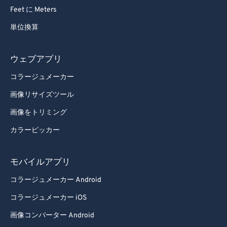
61
61
Feet に Meters
62
62
単位換算
63
63
64
64
ウェブアプリ
65
65
コラージュメーカー
66
66
画像リサイズツール
67
67
画像をトリミング
68
68
カラーピッカー
69
69
70
70
モバイルアプリ
71
71
コラージュメーカー Android
72
72
コラージュメーカー iOS
73
73
画像コンバーター Android