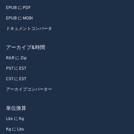
48
48
48
48
48
48
EPUB に PDF
49
49
49
49
49
49
EPUB に MOBI
50
50
50
50
50
50
ドキュメントコンバータ
51
51
51
51
51
51
52
52
52
52
52
52
アーカイブ&時間
53
53
53
53
53
53
RAR に Zip
54
54
54
54
54
54
PST に EST
55
55
55
55
55
55
CST に EST
56
56
56
56
56
56
アーカイブコンバーター
57
57
57
57
57
57
58
58
58
58
58
58
単位換算
59
59
59
59
59
59
Lbs に Kg
60
60
Kg に Lbs