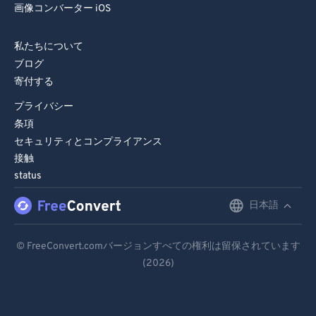
74
74
画像コンバーター iOS
75
75
私たちについて
76
76
ブログ
77
77
寄付する
78
78
プライバシー
79
79
条項
セキュリティとコンプライアンス
80
80
接触
81
81
status
82
82
日本語
English
83
83
Deutsch
84
84
© FreeConvert.comバージョンすべての権利は留保されています
(2026)
Español
85
85
86
86
Français
87
87