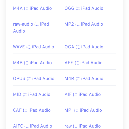
イルは広く普及しており、他の多くのプログラムや
ソフトウェアでも開くことができます。
M4A に iPad Audio
OGG に iPad Audio
さらに、AAC ファイルはビデオ ゲームのオーディ
raw-audio に iPad
MP2 に iPad Audio
オ ファイルとして使用されることが多いため、
Audio
Nintendo 3DS
や
Playstation 4
などのほとんどの一
般的なゲーム コンソールで開くことができます。
WAVE に iPad Audio
OGA に iPad Audio
開発元:
ISO/IEC MPEGオーディオ委員会
初回リリース:
1997年
M4B に iPad Audio
APE に iPad Audio
役立つリンク:
https://en.wikipedia.org/wiki/Advanced_Audio_Coding
OPUS に iPad Audio
M4R に iPad Audio
https://www.iso.org/standard/43345.html?
browse=tc
MID に iPad Audio
AIF に iPad Audio
CAF に iPad Audio
MP1 に iPad Audio
AIFC に iPad Audio
raw に iPad Audio