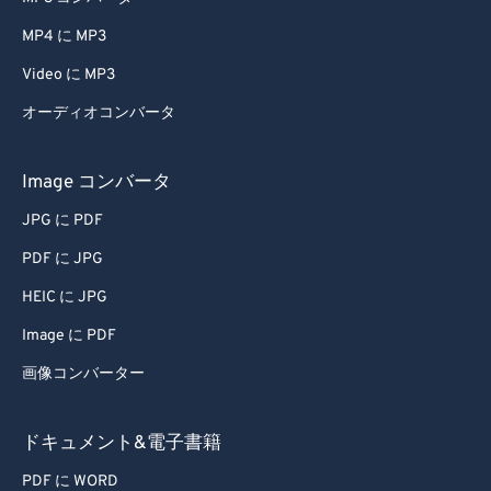
35
35
35
35
35
35
MP4 に MP3
36
36
36
36
36
36
Video に MP3
37
37
37
37
37
37
オーディオコンバータ
38
38
38
38
38
38
39
39
39
39
39
39
Image コンバータ
40
40
40
40
40
40
JPG に PDF
41
41
41
41
41
41
PDF に JPG
42
42
42
42
42
42
HEIC に JPG
43
43
43
43
43
43
Image に PDF
44
44
44
44
44
44
画像コンバーター
45
45
45
45
45
45
46
46
46
46
46
46
ドキュメント&電子書籍
47
47
47
47
47
47
PDF に WORD