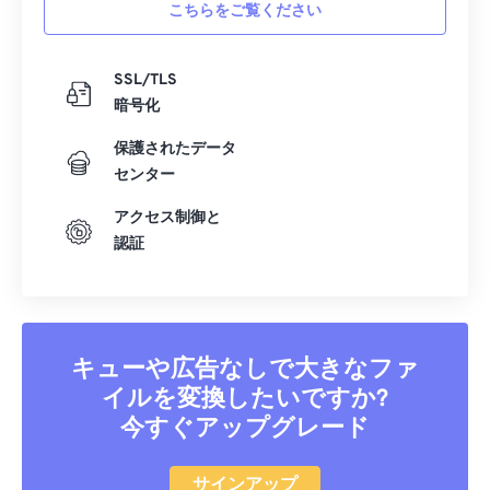
こちらをご覧ください
09
09
09
09
09
09
09
09
10
10
10
10
10
10
10
10
SSL/TLS
暗号化
11
11
11
11
11
11
11
11
12
12
12
12
12
12
12
12
保護されたデータ
センター
13
13
13
13
13
13
13
13
アクセス制御と
14
14
14
14
14
14
14
14
認証
15
15
15
15
15
15
15
15
16
16
16
16
16
16
16
16
17
17
17
17
17
17
17
17
キューや広告なしで大きなファ
18
18
18
18
18
18
18
18
イルを変換したいですか?
19
19
19
19
19
19
19
19
今すぐアップグレード
20
20
20
20
20
20
20
20
21
21
21
21
21
21
21
21
サインアップ