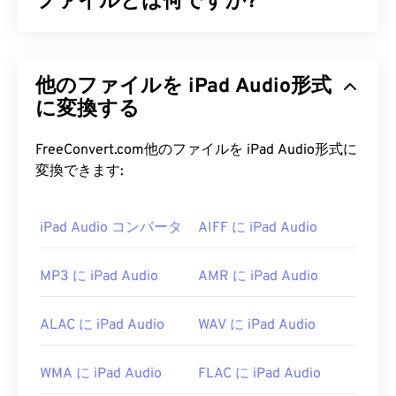
ファイルとは何ですか?
AAC（Advanced Audio Coding）は、
非可逆
圧縮に
よってファイルサイズを縮小するデジタルオーディ
他のファイルを iPad Audio形式
オファイル形式です。主な用途は、デジタルテレ
ビ、デジタルラジオ、インターネットストリーミン
に変換する
グです。iOS、
YouTube
、
Nintendo
、
PlayStation
の標準オーディオ形式です。ISO/
IECは
、
AAC
コ
FreeConvert.com他のファイルを iPad Audio形式に
ーデックを
MP3
の改良版として指定しました。こ
変換できます:
れは、AACコーデックがファイルサイズをより効率
的に圧縮しながら、非圧縮オーディオと
同等
の音質
iPad Audio コンバータ
AIFF に iPad Audio
を提供できるためです。
AAC ファイルを開くにはどうすれ
MP3 に iPad Audio
AMR に iPad Audio
ばいいですか?
ALAC に iPad Audio
WAV に iPad Audio
最良の結果を得るには、
VLCメディアプレーヤー
を使用してAACファイルを開いてください。また、
WMA に iPad Audio
FLAC に iPad Audio
AACは
iTunes
でもデフォルトで開きます。AACファ