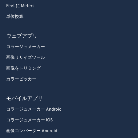
61
61
Feet に Meters
62
62
単位換算
63
63
64
64
ウェブアプリ
65
65
コラージュメーカー
66
66
画像リサイズツール
67
67
画像をトリミング
68
68
カラーピッカー
69
69
70
70
モバイルアプリ
71
71
コラージュメーカー Android
72
72
コラージュメーカー iOS
73
73
画像コンバーター Android