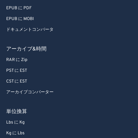
48
48
48
48
48
48
EPUB に PDF
49
49
49
49
49
49
EPUB に MOBI
50
50
50
50
50
50
ドキュメントコンバータ
51
51
51
51
51
51
52
52
52
52
52
52
アーカイブ&時間
53
53
53
53
53
53
RAR に Zip
54
54
54
54
54
54
PST に EST
55
55
55
55
55
55
CST に EST
56
56
56
56
56
56
アーカイブコンバーター
57
57
57
57
57
57
58
58
58
58
58
58
単位換算
59
59
59
59
59
59
Lbs に Kg
60
60
Kg に Lbs