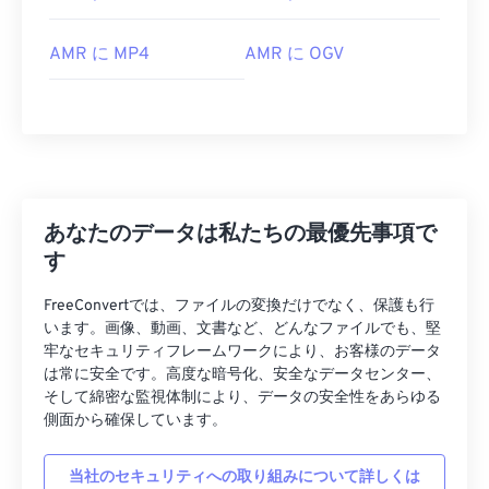
AMR に MP4
AMR に OGV
00
00
00
00
00
00
00
00
00
00
00
00
00
00
00
00
01
01
01
01
01
01
01
01
あなたのデータは私たちの最優先事項で
す
02
02
02
02
02
02
02
02
03
03
03
03
03
03
03
03
FreeConvertでは、ファイルの変換だけでなく、保護も行
います。画像、動画、文書など、どんなファイルでも、堅
04
04
04
04
04
04
04
04
牢なセキュリティフレームワークにより、お客様のデータ
は常に安全です。高度な暗号化、安全なデータセンター、
05
05
05
05
05
05
05
05
そして綿密な監視体制により、データの安全性をあらゆる
06
06
06
06
06
06
06
06
側面から確保しています。
07
07
07
07
07
07
07
07
当社のセキュリティへの取り組みについて詳しくは
08
08
08
08
08
08
08
08