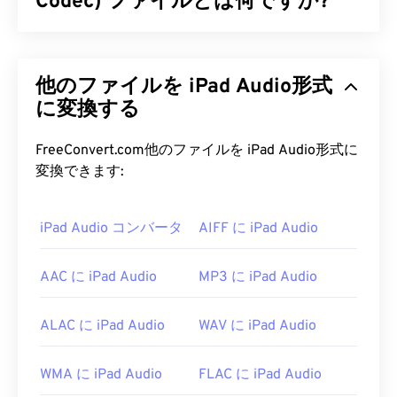
Codec) ファイルとは何ですか?
アダプティブ・マルチレート（AMR）は、
音声符
号化
によく用いられる圧縮音声ファイルです。
他のファイルを iPad Audio形式
AMR音声コーデックは狭帯域信号に特化してお
り、音声録音やラジオに最適です。GSM
に変換する
（Global
System for Mobile Communications）
や
UMTS（Universal Mobile Telecommunications
FreeConvert.com他のファイルを iPad Audio形式に
System）
で広く使用されています。
変換できます:
AMR ファイルを開くにはどうすれ
iPad Audio コンバータ
AIFF に iPad Audio
ばいいですか?
AMRファイルはMMSメッセージングを含む携帯電
AAC に iPad Audio
MP3 に iPad Audio
話でよく使用されるため、ほとんどの
3Gモバイル
デバイスで開くことができます。AMRは
VLCメディ
ALAC に iPad Audio
WAV に iPad Audio
アプレーヤー
、
QuickTime
、
RealPlayer
、
Xine
で
も開くことができます。
WMA に iPad Audio
FLAC に iPad Audio
無料のオーディオ編集ソフトウェア
Audacity
などの