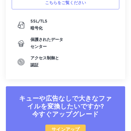
こちらをご覧ください
09
09
09
09
09
09
09
09
10
10
10
10
10
10
10
10
SSL/TLS
暗号化
11
11
11
11
11
11
11
11
12
12
12
12
12
12
12
12
保護されたデータ
センター
13
13
13
13
13
13
13
13
アクセス制御と
14
14
14
14
14
14
14
14
認証
15
15
15
15
15
15
15
15
16
16
16
16
16
16
16
16
17
17
17
17
17
17
17
17
キューや広告なしで大きなファ
18
18
18
18
18
18
18
18
イルを変換したいですか?
19
19
19
19
19
19
19
19
今すぐアップグレード
20
20
20
20
20
20
20
20
21
21
21
21
21
21
21
21
サインアップ