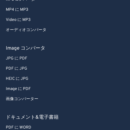
35
35
35
35
35
35
MP4 に MP3
36
36
36
36
36
36
Video に MP3
37
37
37
37
37
37
オーディオコンバータ
38
38
38
38
38
38
39
39
39
39
39
39
Image コンバータ
40
40
40
40
40
40
JPG に PDF
41
41
41
41
41
41
PDF に JPG
42
42
42
42
42
42
HEIC に JPG
43
43
43
43
43
43
Image に PDF
44
44
44
44
44
44
画像コンバーター
45
45
45
45
45
45
46
46
46
46
46
46
ドキュメント&電子書籍
47
47
47
47
47
47
PDF に WORD