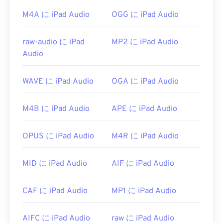
他のソフトウェアでもAMRファイルを開くことが
M4A に iPad Audio
OGG に iPad Audio
できます。Audacityは
SourceForge.net
から簡単に
ダウンロードできます。AMRファイルは圧縮率が
raw-audio に iPad
MP2 に iPad Audio
高く、狭帯域信号に特化しているため、音楽ファイ
Audio
ルには適していません。
開発元:
第3世代パートナーシッププロジェクト
WAVE に iPad Audio
OGA に iPad Audio
(3GPP)
初回リリース:
1999
M4B に iPad Audio
APE に iPad Audio
役立つリンク:
https://en.wikipedia.org/wiki/Adaptive_Multi-
OPUS に iPad Audio
M4R に iPad Audio
Rate_audio_codec
https://www.etsi.org/
MID に iPad Audio
AIF に iPad Audio
CAF に iPad Audio
MP1 に iPad Audio
AIFC に iPad Audio
raw に iPad Audio