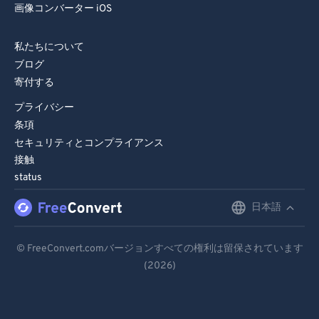
74
74
画像コンバーター iOS
75
75
私たちについて
76
76
ブログ
77
77
寄付する
78
78
プライバシー
79
79
条項
セキュリティとコンプライアンス
80
80
接触
81
81
status
82
82
日本語
English
83
83
Deutsch
84
84
© FreeConvert.comバージョンすべての権利は留保されています
(2026)
Español
85
85
86
86
Français
87
87