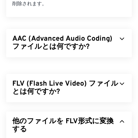
削除されます。
AAC (Advanced Audio Coding)
ファイルとは何ですか?
AAC（Advanced Audio Coding）は、
非可逆
圧縮に
よってファイルサイズを縮小するデジタルオーディ
オファイル形式です。主な用途は、デジタルテレ
FLV (Flash Live Video) ファイル
ビ、デジタルラジオ、インターネットストリーミン
グです。iOS、
とは何ですか?
YouTube
、
Nintendo
、
PlayStation
の標準オーディオ形式です。ISO/
IECは
、
AAC
コ
ーデックを
MP3
の改良版として指定しました。こ
Flash Live Video（FLV）は、その名の通り
Flash
ビ
れは、AACコーデックがファイルサイズをより効率
デオの一種です。高品質で同期の取れたマルチメデ
的に圧縮しながら、非圧縮オーディオと
他のファイルを FLV形式に変換
同等
の音質
ィアコンテンツを、主にインターネット経由で配信
を提供できるためです。
する人気のフォーマットです。メディアコンテナと
する
しても機能するため、
コーデック
を使用してファイ