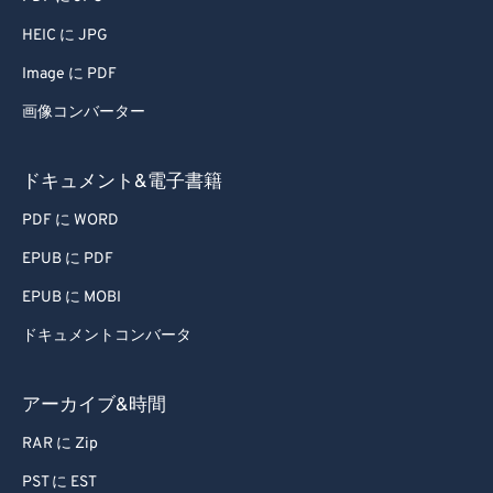
73
73
HEIC に JPG
74
74
Image に PDF
75
75
画像コンバーター
76
76
77
77
ドキュメント&電子書籍
78
78
PDF に WORD
79
79
EPUB に PDF
80
80
EPUB に MOBI
81
81
ドキュメントコンバータ
82
82
83
83
アーカイブ&時間
84
84
RAR に Zip
85
85
PST に EST