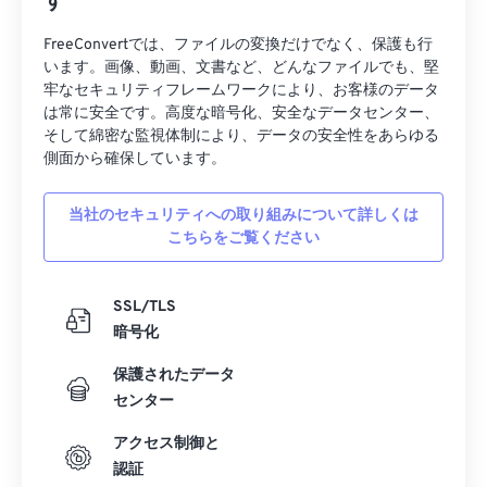
す
34
34
34
34
34
34
FreeConvertでは、ファイルの変換だけでなく、保護も行
35
35
35
35
35
35
います。画像、動画、文書など、どんなファイルでも、堅
牢なセキュリティフレームワークにより、お客様のデータ
36
36
36
36
36
36
は常に安全です。高度な暗号化、安全なデータセンター、
そして綿密な監視体制により、データの安全性をあらゆる
37
37
37
37
37
37
側面から確保しています。
38
38
38
38
38
38
39
39
39
39
39
39
当社のセキュリティへの取り組みについて詳しくは
こちらをご覧ください
40
40
40
40
40
40
41
41
41
41
41
41
SSL/TLS
42
42
42
42
42
42
暗号化
43
43
43
43
43
43
保護されたデータ
44
44
44
44
44
44
センター
45
45
45
45
45
45
アクセス制御と
46
46
46
46
46
46
認証