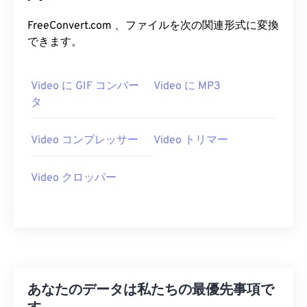
21
21
21
21
21
21
21
21
FreeConvert.com 、ファイルを次の関連形式に変換
できます。
22
22
22
22
22
22
22
22
23
23
23
23
23
23
23
23
Video に GIF コンバー
Video に MP3
24
24
24
24
24
24
タ
25
25
25
25
25
25
26
26
26
26
26
26
Video コンプレッサー
Video トリマー
27
27
27
27
27
27
Video クロッパー
28
28
28
28
28
28
29
29
29
29
29
29
30
30
30
30
30
30
31
31
31
31
31
31
32
32
32
32
32
32
あなたのデータは私たちの最優先事項で
33
33
33
33
33
33