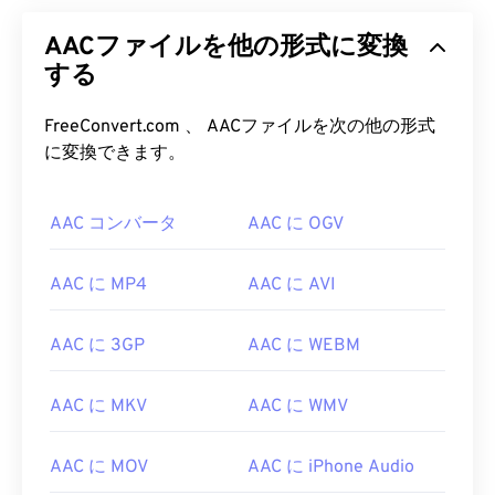
AACファイルを他の形式に変換
する
FreeConvert.com 、 AACファイルを次の他の形式
00
00
00
00
00
00
00
00
に変換できます。
AAC コンバータ
AAC に OGV
00
00
00
00
00
00
00
00
01
01
01
01
01
01
01
01
AAC に MP4
AAC に AVI
02
02
02
02
02
02
02
02
AAC に 3GP
AAC に WEBM
03
03
03
03
03
03
03
03
04
04
04
04
04
04
04
04
AAC に MKV
AAC に WMV
05
05
05
05
05
05
05
05
06
06
06
06
06
06
06
06
AAC に MOV
AAC に iPhone Audio