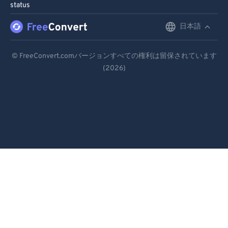
status
日本語
English
Deutsch
© FreeConvert.comバージョンすべての権利は留保されています
(2026)
Español
Français
Português
Italiano
Dutch
日本語
简体中文
繁體中文