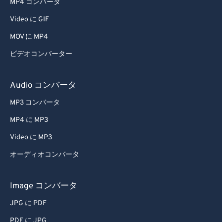
MP4 コンバータ
60
60
Video に GIF
61
61
MOV に MP4
62
62
ビデオコンバーター
63
63
64
64
Audio コンバータ
65
65
MP3 コンバータ
66
66
MP4 に MP3
67
67
Video に MP3
68
68
オーディオコンバータ
69
69
70
70
Image コンバータ
71
71
JPG に PDF
72
72
PDF に JPG