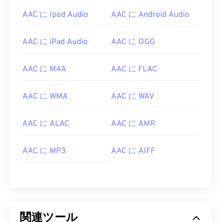
07
07
07
07
07
07
07
07
AAC に Ipod Audio
AAC に Android Audio
08
08
08
08
08
08
08
08
09
09
09
09
09
09
09
09
AAC に iPad Audio
AAC に OGG
10
10
10
10
10
10
10
10
11
11
11
11
11
11
11
11
AAC に M4A
AAC に FLAC
12
12
12
12
12
12
12
12
AAC に WMA
AAC に WAV
13
13
13
13
13
13
13
13
14
14
14
14
14
14
14
14
AAC に ALAC
AAC に AMR
15
15
15
15
15
15
15
15
AAC に MP3
AAC に AIFF
16
16
16
16
16
16
16
16
17
17
17
17
17
17
17
17
18
18
18
18
18
18
18
18
19
19
19
19
19
19
19
19
関連ツール
20
20
20
20
20
20
20
20