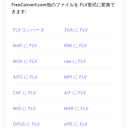
AAC ファイルを開くにはどうすれ
ルサイズを圧縮します。FLVは、ISOベースメディ
FreeConvert.com他のファイルを FLV形式に変換で
ばいいですか?
アファイルフォーマットとも呼ばれるオープンスタ
きます:
ンダード
ISO/IEC 14496-12:2008
を採用しており、
最良の結果を得るには、
VLCメディアプレーヤー
柔軟性と独立性という利点があります。
を使用してAACファイルを開いてください。また、
FLV コンバータ
3GA に FLV
AACは
iTunes
でもデフォルトで開きます。AACファ
FLV ファイルを開くにはどうすれ
イルは広く普及しており、他の多くのプログラムや
ばいいですか?
M4P に FLV
RMI に FLV
ソフトウェアでも開くことができます。
FLVはデフォルトで
Adobe
製品、つまり
Animate
さらに、AAC ファイルはビデオ ゲームのオーディ
MIDI に FLV
raw に FLV
Creative Cloud
（Animate CC）と
Flash
で開きま
オ ファイルとして使用されることが多いため、
す。Adobe Flashバージョン7以降で最適に開きま
Nintendo 3DS
や
Playstation 4
などのほとんどの一
AIFC に FLV
MP1 に FLV
す。FLVはチャプターや字幕をサポートしていませ
般的なゲーム コンソールで開くことができます。
んが、メタデータタグはサポートしています。
開発元:
ISO/IEC MPEGオーディオ委員会
CAF に FLV
AIF に FLV
FLVはオープンスタンダードに基づいているため、
初回リリース:
1997年
Adobe以外の多くの製品で開くことができます。
MID に FLV
M4R に FLV
FLVを開くことができる
他
のプログラムには
、VLC
役立つリンク:
メディアプレーヤー
、
Zoom Player
、
https://en.wikipedia.org/wiki/Advanced_Audio_Coding
RealNetworks RealPlayer Cloud
、
Eltima Elmedia
OPUS に FLV
APE に FLV