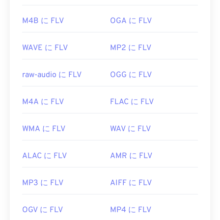
https://www.iso.org/standard/43345.html?
Player
などがあります。
browse=tc
開発元:
Adob​​e
M4B に FLV
OGA に FLV
初回リリース:
2003年
WAVE に FLV
MP2 に FLV
役立つリンク:
https://en.wikipedia.org/wiki/Flash_Video
raw-audio に FLV
OGG に FLV
https://www.lifewire.com/flv-file
M4A に FLV
FLAC に FLV
WMA に FLV
WAV に FLV
ALAC に FLV
AMR に FLV
MP3 に FLV
AIFF に FLV
OGV に FLV
MP4 に FLV