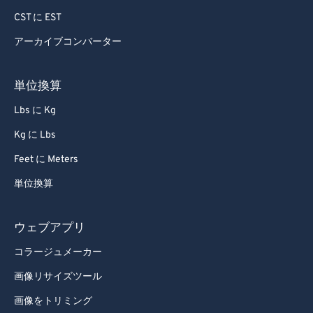
86
86
CST に EST
87
87
アーカイブコンバーター
88
88
89
89
単位換算
90
90
Lbs に Kg
91
91
Kg に Lbs
92
92
Feet に Meters
93
93
単位換算
94
94
95
95
ウェブアプリ
96
96
コラージュメーカー
97
97
画像リサイズツール
98
98
画像をトリミング
99
99