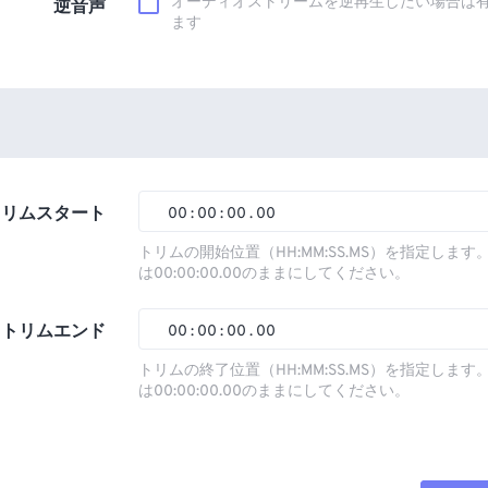
オーディオストリームを逆再生したい場合は
逆音声
ます
トリムスタート
00
:
00
:
00
.
00
トリムの開始位置（HH:MM:SS.MS）を指定しま
は00:00:00.00のままにしてください。
00
00
00
00
01
01
01
01
トリムエンド
00
:
00
:
00
.
00
02
02
02
02
トリムの終了位置（HH:MM:SS.MS）を指定しま
は00:00:00.00のままにしてください。
03
03
03
03
00
00
00
00
04
04
04
04
01
01
01
01
05
05
05
05
02
02
02
02