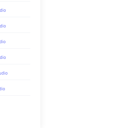
ヤー
や
 Android
、
dio
る
OverDrive
dio
dio
dio
dia-codecs
udio
dio