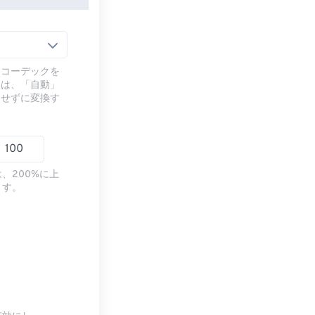
るコーデックを
には、「自動」
ドせずに変換す
、200%に上
ます。