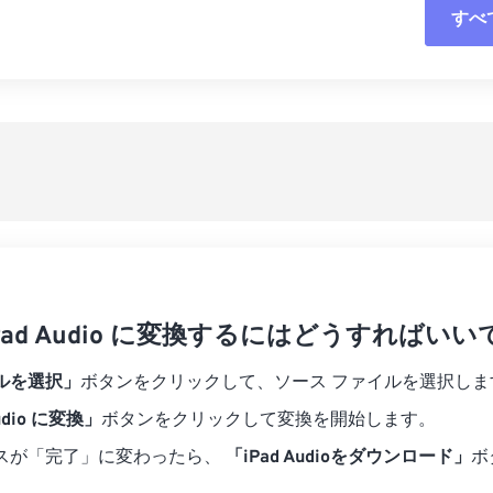
すべ
06
06
06
06
03
03
03
03
07
07
07
07
04
04
04
04
すべてのオプシ
08
08
08
08
05
05
05
05
プリセットから
09
09
09
09
06
06
06
06
10
10
10
10
07
07
07
07
プリセットとし
11
11
11
11
08
08
08
08
12
12
12
12
09
09
09
09
13
13
13
13
10
10
10
10
14
14
14
14
iPad Audio に変換するにはどうすればいい
11
11
11
11
15
15
15
15
12
12
12
12
ルを選択」
ボタンをクリックして、ソース ファイルを選択しま
16
16
16
16
13
13
13
13
Audio に変換」
ボタンをクリックして変換を開始します。
17
17
17
17
14
14
14
14
スが「完了」に変わったら、
「iPad Audioをダウンロード」
ボ
18
18
18
18
15
15
15
15