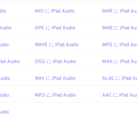
を開くことができる他のプログラムには、
45
45
45
VLCメディアプレー
42
42
42
があります。モバイルデバイスの場合は、
Apple iOS
、
Google
dio
MID に iPad Audio
M4R に iPad Au
46
46
46
43
43
43
/Windows 10 Mobile
向けのバージョンがそれぞれ用意されてい
47
47
47
をお試しください。
44
44
44
Audio
APE に iPad Audio
M4B に iPad Au
48
48
48
ft
45
45
45
49
49
49
udio
WAVE に iPad Audio
MP2 に iPad Au
999
46
46
46
50
50
50
47
47
47
Pad Audio
OGG に iPad Audio
M4A に iPad Au
51
51
51
ipedia.org/wiki/Windows_Media_Audio
48
48
48
52
52
52
microsoft.com/en-us/windows/desktop/medfound/windows-me
49
49
49
Audio
WAV に iPad Audio
ALAC に iPad A
53
53
53
50
50
50
udio
MP3 に iPad Audio
AAC に iPad Au
54
54
54
51
51
51
55
55
55
52
52
52
udio
56
56
56
53
53
53
57
57
57
54
54
54