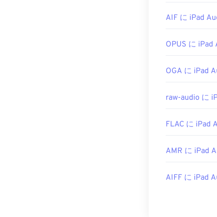
WMAファイル
UltraMixer
など
AIF に iPad Au
Windows Phone
Media Console
OPUS に iPad 
開発元:
Microso
OGA に iPad A
初回リリース:
1
役立つリンク:
raw-audio に i
https://en.wik
https://docs.
FLAC に iPad 
AMR に iPad A
AIFF に iPad A