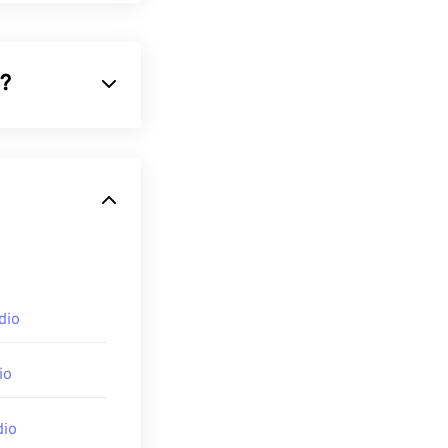
?
 Audio（WMA）
オーディオ形式
less
、
WMA
マイクロソフト
dio
ァイルをサポー
て使用されま
もこのファイル
io
よく使用されま
dio