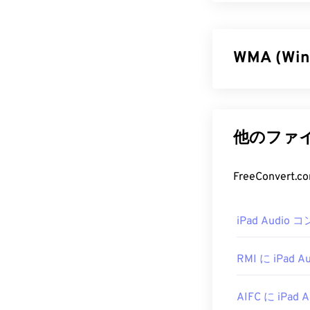
WMA (Wi
マイクロソフト
ファイル形式を
でもあります。
他のファイル
Voice
といった
が廃止した
Win
FreeConver
WMA フ
iPad Audio
Windows Media
トしており、通
す。しかし、
RMI に iPad Au
形式をサポート
す。
AIFC に iPad A