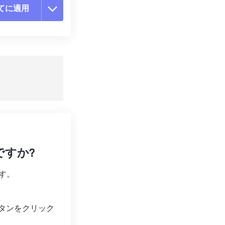
てに適用
ョンをリセット
適用
て保存
ですか?
す。
タンをクリック