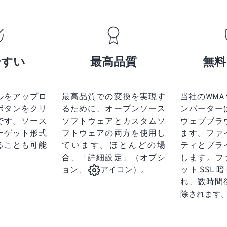
19
19
19
19
16
16
16
16
20
20
20
20
17
17
17
17
21
21
21
21
18
18
18
18
やすい
最高品質
無料
22
22
22
22
19
19
19
19
23
23
23
23
20
20
20
20
24
24
24
ルをアップロ
最高品質での変換を実現す
当社のWMA to
21
21
21
21
ボタンをクリ
るために、オープンソース
ンバーター
25
25
25
22
22
22
22
です。
ソース
ソフトウェアとカスタムソ
ウェブブラ
26
26
26
ーゲット形式
フトウェアの両方を使用し
23
23
23
23
ます。ファ
ることも可能
ています。ほとんどの場
ティとプラ
27
27
27
24
24
24
合、「詳細設定」（オプシ
します。フ
28
28
28
25
25
25
ットSSL
ョン、
アイコン）。
29
29
29
れ、数時間
26
26
26
除されます
30
30
30
27
27
27
31
31
31
28
28
28