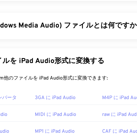
32
32
32
29
29
29
33
33
33
30
30
30
ndows Media Audio) ファイルとは何ですか
34
34
34
31
31
31
35
35
35
32
32
32
は当初、MP3ファイル形式に対抗するために
Windows Media
36
36
36
33
33
33
開発しました。WMAはオーディオコーデックであると同時に
37
37
37
WMAは1999年の誕生以来進化を続け、
WMA Pro
、
WMA Loss
34
34
34
を iPad Audio形式に変換する
いくつかのバージョンがアップデートされています。WMAは、
38
38
38
35
35
35
dows Media
の主要コンポーネントです。
39
39
39
t.com他のファイルを iPad Audio形式に変換できます:
36
36
36
ァイルを開くにはどうすればいいですか?
40
40
40
37
37
37
 コンバータ
3GA に iPad Audio
41
41
41
M4P に iPad Au
 PlayerはWindows
Media
の主要コンポーネントとしてWMAフ
38
38
38
常、WMAファイルを開くためのデフォルトのプログラムとし
42
42
42
39
39
39
比較的普及しているため、他の多くのプレーヤーやプログラム
dio
MIDI に iPad Audio
raw に iPad Aud
43
43
43
40
40
40
しています。WMA
ファイル
はオンラインストリーミングでも
44
44
44
41
41
41
udio
MP1 に iPad Audio
CAF に iPad Au