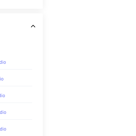
dio
io
dio
dio
dio