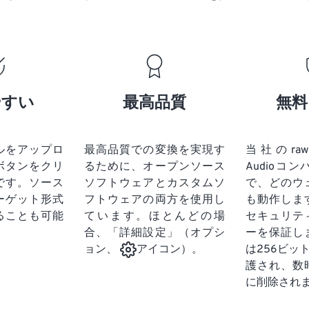
19
19
19
19
16
16
16
16
20
20
20
20
17
17
17
17
21
21
21
21
18
18
18
18
22
22
22
22
19
19
19
19
やすい
最高品質
無料
23
23
23
23
20
20
20
20
24
24
24
21
21
21
21
ルをアップロ
最高品質での変換を実現す
当社のraw-au
25
25
25
22
22
22
22
ボタンをクリ
るために、オープンソース
Audioコ
26
26
26
23
23
23
23
です。
ソース
ソフトウェアとカスタムソ
で、どのウ
ーゲット形式
フトウェアの両方を使用し
も動作しま
27
27
27
24
24
24
ることも可能
ています。ほとんどの場
セキュリテ
28
28
28
25
25
25
合、「詳細設定」（オプシ
ーを保証し
29
29
29
は256ビッ
ョン、
アイコン）。
26
26
26
護され、数
30
30
30
27
27
27
に削除され
31
31
31
28
28
28