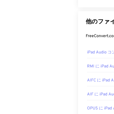
他のファイル
FreeConver
iPad Audio
RMI に iPad Au
AIFC に iPad A
AIF に iPad Au
OPUS に iPad 