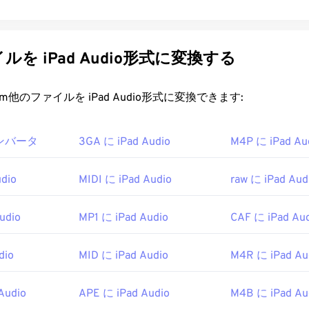
32
32
32
29
29
29
33
33
33
30
30
30
を iPad Audio形式に変換する
34
34
34
31
31
31
35
35
35
32
32
32
t.com他のファイルを iPad Audio形式に変換できます:
36
36
36
33
33
33
37
37
37
34
34
34
 コンバータ
3GA に iPad Audio
M4P に iPad Au
38
38
38
35
35
35
39
39
39
36
36
36
dio
MIDI に iPad Audio
raw に iPad Aud
40
40
40
37
37
37
udio
MP1 に iPad Audio
CAF に iPad Au
41
41
41
38
38
38
42
42
42
39
39
39
dio
MID に iPad Audio
M4R に iPad Au
43
43
43
40
40
40
44
44
44
Audio
APE に iPad Audio
M4B に iPad Au
41
41
41