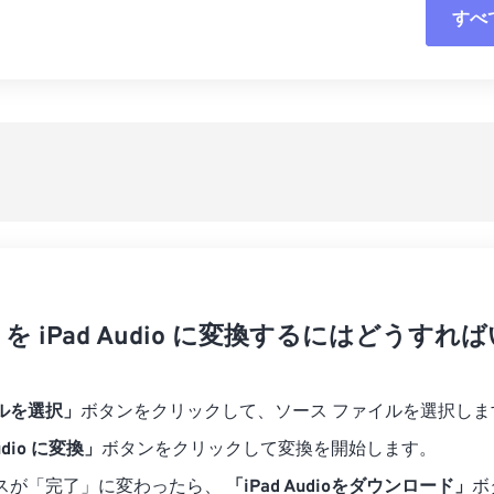
すべ
06
06
06
06
03
03
03
03
07
07
07
07
04
04
04
04
すべてのオプシ
08
08
08
08
05
05
05
05
プリセットから
09
09
09
09
06
06
06
06
10
10
10
10
07
07
07
07
プリセットとし
11
11
11
11
08
08
08
08
12
12
12
12
09
09
09
09
13
13
13
13
10
10
10
10
14
14
14
14
dio を iPad Audio に変換するにはどうす
11
11
11
11
15
15
15
15
12
12
12
12
16
16
16
16
13
13
13
13
ルを選択」
ボタンをクリックして、ソース ファイルを選択しま
17
17
17
17
14
14
14
14
Audio に変換」
ボタンをクリックして変換を開始します。
18
18
18
18
15
15
15
15
スが「完了」に変わったら、
「iPad Audioをダウンロード」
ボ