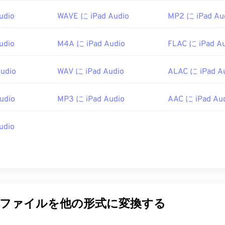
45
45
45
42
42
42
udio
WAVE に iPad Audio
MP2 に iPad Au
46
46
46
43
43
43
47
47
47
44
44
44
udio
M4A に iPad Audio
FLAC に iPad A
48
48
48
45
45
45
udio
WAV に iPad Audio
ALAC に iPad A
49
49
49
46
46
46
50
50
50
47
47
47
udio
MP3 に iPad Audio
AAC に iPad Au
51
51
51
48
48
48
52
52
52
49
49
49
udio
53
53
53
50
50
50
54
54
54
51
51
51
55
55
55
52
52
52
56
56
56
53
53
53
udioファイルを他の形式に変換する
57
57
57
54
54
54