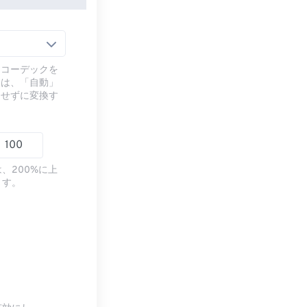
るコーデックを
には、「自動」
ドせずに変換す
、200%に上
ます。