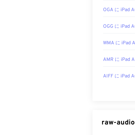
OGA に iPad A
OGG に iPad A
WMA に iPad A
AMR に iPad A
AIFF に iPad A
raw-a