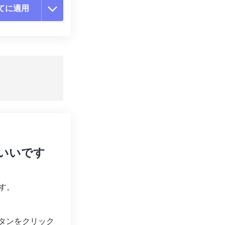
てに適用
ョンをリセット
適用
て保存
ればいいです
す。
タンをクリック