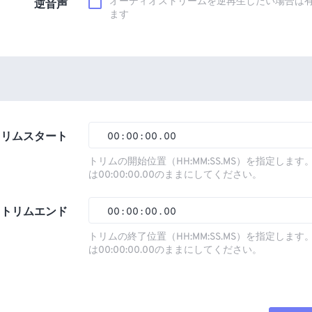
オーディオストリームを逆再生したい場合は
逆音声
ます
トリムスタート
00
:
00
:
00
.
00
トリムの開始位置（HH:MM:SS.MS）を指定しま
は00:00:00.00のままにしてください。
00
00
00
00
01
01
01
01
トリムエンド
00
:
00
:
00
.
00
02
02
02
02
トリムの終了位置（HH:MM:SS.MS）を指定しま
は00:00:00.00のままにしてください。
03
03
03
03
00
00
00
00
04
04
04
04
01
01
01
01
05
05
05
05
02
02
02
02