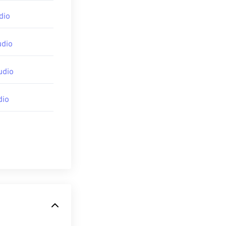
dio
udio
udio
dio