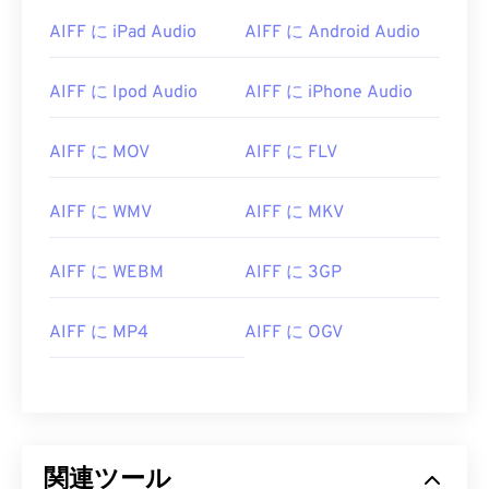
07
07
07
07
07
07
07
07
AIFF に iPad Audio
AIFF に Android Audio
08
08
08
08
08
08
08
08
09
09
09
09
09
09
09
09
AIFF に Ipod Audio
AIFF に iPhone Audio
10
10
10
10
10
10
10
10
11
11
11
11
11
11
11
11
AIFF に MOV
AIFF に FLV
12
12
12
12
12
12
12
12
AIFF に WMV
AIFF に MKV
13
13
13
13
13
13
13
13
14
14
14
14
14
14
14
14
AIFF に WEBM
AIFF に 3GP
15
15
15
15
15
15
15
15
AIFF に MP4
AIFF に OGV
16
16
16
16
16
16
16
16
17
17
17
17
17
17
17
17
18
18
18
18
18
18
18
18
19
19
19
19
19
19
19
19
関連ツール
20
20
20
20
20
20
20
20