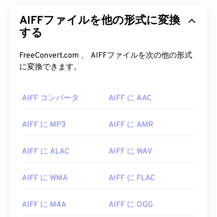
AIFFファイルを他の形式に変換
する
FreeConvert.com 、 AIFFファイルを次の他の形式
00
00
00
00
00
00
00
00
に変換できます。
AIFF コンバータ
AIFF に AAC
00
00
00
00
00
00
00
00
01
01
01
01
01
01
01
01
AIFF に MP3
AIFF に AMR
02
02
02
02
02
02
02
02
AIFF に ALAC
AIFF に WAV
03
03
03
03
03
03
03
03
04
04
04
04
04
04
04
04
AIFF に WMA
AIFF に FLAC
05
05
05
05
05
05
05
05
06
06
06
06
06
06
06
06
AIFF に M4A
AIFF に OGG