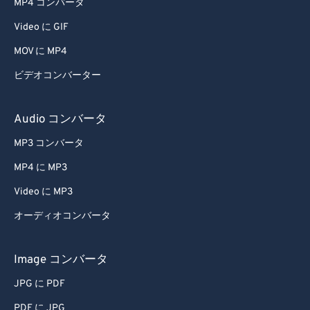
MP4 コンバータ
60
60
Video に GIF
61
61
MOV に MP4
62
62
ビデオコンバーター
63
63
64
64
Audio コンバータ
65
65
MP3 コンバータ
66
66
MP4 に MP3
67
67
Video に MP3
68
68
オーディオコンバータ
69
69
70
70
Image コンバータ
71
71
JPG に PDF
72
72
PDF に JPG