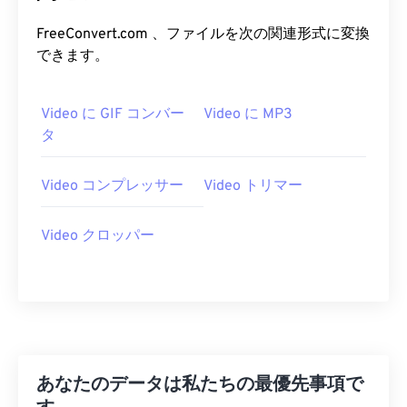
21
21
21
21
21
21
21
21
FreeConvert.com 、ファイルを次の関連形式に変換
できます。
22
22
22
22
22
22
22
22
23
23
23
23
23
23
23
23
Video に GIF コンバー
Video に MP3
24
24
24
24
24
24
タ
25
25
25
25
25
25
26
26
26
26
26
26
Video コンプレッサー
Video トリマー
27
27
27
27
27
27
Video クロッパー
28
28
28
28
28
28
29
29
29
29
29
29
30
30
30
30
30
30
31
31
31
31
31
31
32
32
32
32
32
32
あなたのデータは私たちの最優先事項で
33
33
33
33
33
33