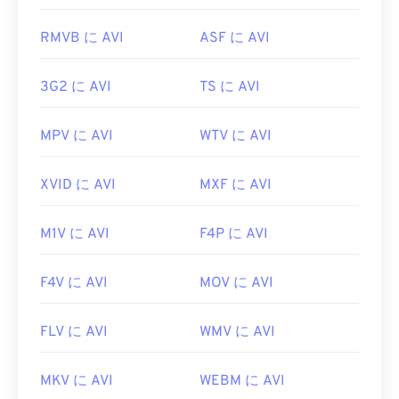
役立つリンク:
チェンジファイルフォーマット
RMVB に AVI
ASF に AVI
https://en.wikipedia.org/wiki/Audio_Video_Interleave
https://www.lifewire.com/aiff-aif-aifc-files-
2619569
https://tools.ietf.org/html/rfc2361
3G2 に AVI
TS に AVI
MPV に AVI
WTV に AVI
XVID に AVI
MXF に AVI
M1V に AVI
F4P に AVI
F4V に AVI
MOV に AVI
FLV に AVI
WMV に AVI
MKV に AVI
WEBM に AVI