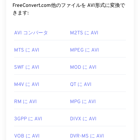
AIFF ファイルを開くにはどうすれ
メニュー、ストリーミング、添付ファイル、3Dコ
FreeConvert.com他のファイルを AVI形式に変換で
ばいいですか?
ンテナをサポートできます。
きます:
デフォルトでは、AIFFはオペレーティングシステ
AVI ファイルを開くにはどうすれ
ムに応じて
AVI コンバータ
Windows Media Player
M2TS に AVI
または
iTunes
で開
ばいいですか?
きます。AIFFを開くことができる他のプログラム
には、
VLCメディアプレーヤー
、
Audacity
、
Microsoftは、ダウンロード可能な無料の
AVIビュー
MTS に AVI
MPEG に AVI
Winamp
、
Elmedia Player
などがあります。
ア
を提供しています。AVIファイルを表示する別の
方法は、オペレーティングシステムと互換性のある
Android
端末やApple以外のデバイスをご利用の場
SWF に AVI
MOD に AVI
バージョンの
Microsoft Windows Media Playerを
使
合は、AIFFファイルを開くためにMP3ファイルな
用することです。
どに変換する必要がありますのでご注意ください。
M4V に AVI
QT に AVI
Appleのモバイル製品は、ファイル変換なしでAIFF
AVI
ファイルはインターネット向けに最適化されて
ファイルを開くことができます。
いますが、ハードウェアプレーヤーでも再生可能で
RM に AVI
MPG に AVI
す。AVIファイルが開かない場合は、
VLCメディア
開発元:
Apple Inc.
プレーヤー
をご利用ください。
初回リリース:
1988年
3GPP に AVI
DIVX に AVI
開発元:
Microsoft
役立つリンク:
初回リリース:
1992年
VOB に AVI
DVR-MS に AVI
https://en.wikipedia.org/wiki/オーディオインター