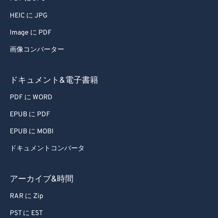
73
73
HEIC に JPG
74
74
Image に PDF
75
75
画像コンバーター
76
76
77
77
ドキュメント&電子書籍
78
78
PDF に WORD
79
79
EPUB に PDF
80
80
EPUB に MOBI
81
81
ドキュメントコンバータ
82
82
83
83
アーカイブ&時間
84
84
RAR に Zip
85
85
PST に EST