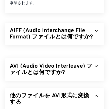
削除されます。
AIFF (Audio Interchange File
Format) ファイルとは何ですか?
Appleは
、高品質のデジタルオーディオ（波形）デ
ータを保存するために、Audio Interchange File
Format（AIFF）を開発しました。多くのプロフェ
AVI (Audio Video Interleave) フ
ッショナル、特にAppleプラットフォームのユーザ
ーが使用しています。AIFFはロスレス
ァイルとは何ですか?
であるた
め、元のファイルから品質やデータが失われること
はありません
。ただし、AIFFファイルはより多く
オーディオビデオインターリーブ（AVI）は、
の容量を必要とします。AIFFは
ループポイントデ
Microsoftが開発したマルチメディアコンテナで
ータ
他のファイルを AVI形式に変換
や音符の位置を特定できるため、ミュージシャ
す。AVIは
、リソース交換ファイル形式（RIFF）
の
ンにとって便利です。
後継です。サードパーティ製プログラムのサポート
する
により、AVIはチャプター、キャプション、字幕、