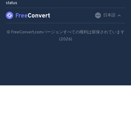
status
日本語
English
Deutsch
© FreeConvert.comバージョンすべての権利は留保されています
(2026)
Español
Français
Português
Italiano
Dutch
日本語
简体中文
繁體中文