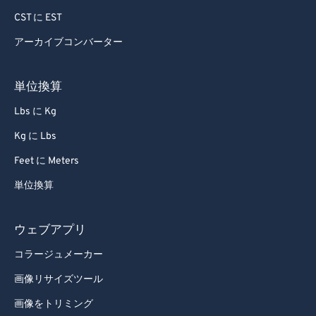
86
86
CST に EST
87
87
アーカイブコンバーター
88
88
89
89
単位換算
90
90
Lbs に Kg
91
91
Kg に Lbs
92
92
Feet に Meters
93
93
単位換算
94
94
95
95
ウェブアプリ
96
96
コラージュメーカー
97
97
画像リサイズツール
98
98
画像をトリミング
99
99