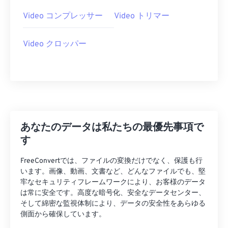
29
29
29
29
29
29
Video コンプレッサー
Video トリマー
30
30
30
30
30
30
Video クロッパー
31
31
31
31
31
31
32
32
32
32
32
32
33
33
33
33
33
33
34
34
34
34
34
34
35
35
35
35
35
35
あなたのデータは私たちの最優先事項で
36
36
36
36
36
36
す
37
37
37
37
37
37
FreeConvertでは、ファイルの変換だけでなく、保護も行
38
38
38
38
38
38
います。画像、動画、文書など、どんなファイルでも、堅
牢なセキュリティフレームワークにより、お客様のデータ
39
39
39
39
39
39
は常に安全です。高度な暗号化、安全なデータセンター、
そして綿密な監視体制により、データの安全性をあらゆる
40
40
40
40
40
40
側面から確保しています。
41
41
41
41
41
41