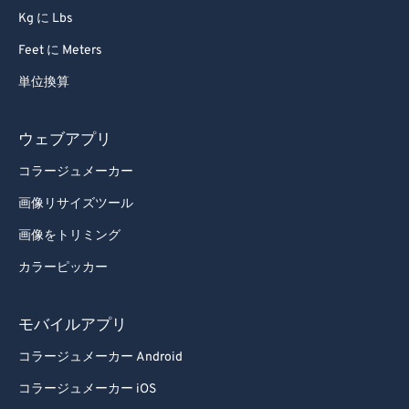
Kg に Lbs
95
95
Feet に Meters
96
96
単位換算
97
97
98
98
ウェブアプリ
99
99
コラージュメーカー
画像リサイズツール
画像をトリミング
カラーピッカー
モバイルアプリ
コラージュメーカー Android
コラージュメーカー iOS