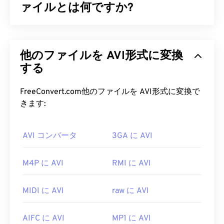
ァイルとは何ですか?
オーディオビデオインターリーブ（AVI）は、
Microsoftが開発したマルチメディアコンテナで
他のファイルを AVI形式に変換
す。AVIは
、リソース交換ファイル形式（RIFF）
の
後継です。サードパーティ製プログラムのサポート
する
により、AVIはチャプター、キャプション、字幕、
メニュー、ストリーミング、添付ファイル、3Dコ
FreeConvert.com他のファイルを AVI形式に変換で
ンテナをサポートできます。
きます:
AVI ファイルを開くにはどうすれ
AVI コンバータ
3GA に AVI
ばいいですか?
Microsoftは、ダウンロード可能な無料の
AVIビュー
M4P に AVI
RMI に AVI
ア
を提供しています。AVIファイルを表示する別の
方法は、オペレーティングシステムと互換性のある
MIDI に AVI
raw に AVI
バージョンの
Microsoft Windows Media Playerを
使
用することです。
AIFC に AVI
MP1 に AVI