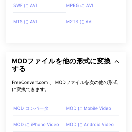
SWF に AVI
MPEG に AVI
MTS に AVI
M2TS に AVI
MODファイルを他の形式に変換
する
FreeConvert.com 、 MODファイルを次の他の形式
に変換できます。
00
00
00
00
00
00
00
00
MOD コンバータ
MOD に Mobile Video
00
00
00
00
00
00
00
00
01
01
01
01
01
01
01
01
MOD に iPhone Video
MOD に Android Video