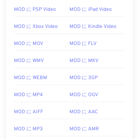
02
02
02
02
02
02
02
02
MOD に PSP Video
MOD に iPad Video
03
03
03
03
03
03
03
03
04
04
04
04
04
04
04
04
MOD に Xbox Video
MOD に Kindle Video
05
05
05
05
05
05
05
05
MOD に MOV
MOD に FLV
06
06
06
06
06
06
06
06
07
07
07
07
07
07
07
07
MOD に WMV
MOD に MKV
08
08
08
08
08
08
08
08
09
09
09
09
09
09
09
09
MOD に WEBM
MOD に 3GP
10
10
10
10
10
10
10
10
MOD に MP4
MOD に OGV
11
11
11
11
11
11
11
11
12
12
12
12
12
12
12
12
MOD に AIFF
MOD に AAC
13
13
13
13
13
13
13
13
14
14
14
14
14
14
14
14
MOD に MP3
MOD に AMR