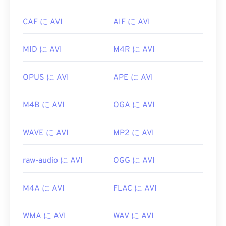
AVI
ファイルはインターネット向けに最適化されて
いますが、ハードウェアプレーヤーでも再生可能で
CAF に AVI
AIF に AVI
す。AVIファイルが開かない場合は、
VLCメディア
プレーヤー
をご利用ください。
MID に AVI
M4R に AVI
開発元:
Microsoft
初回リリース:
1992年
OPUS に AVI
APE に AVI
役立つリンク:
M4B に AVI
OGA に AVI
https://en.wikipedia.org/wiki/Audio_Video_Interleave
https://tools.ietf.org/html/rfc2361
WAVE に AVI
MP2 に AVI
raw-audio に AVI
OGG に AVI
M4A に AVI
FLAC に AVI
WMA に AVI
WAV に AVI