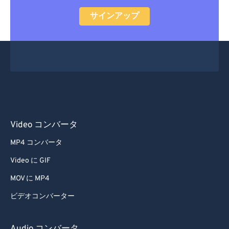
55
55
55
55
55
55
サインアップ
56
56
56
56
56
56
57
57
57
57
57
57
58
58
58
58
58
58
59
59
59
59
59
59
60
60
61
61
Video コンバータ
62
62
MP4 コンバータ
63
63
Video に GIF
64
64
MOV に MP4
65
65
ビデオコンバーター
66
66
67
67