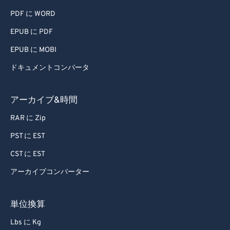
81
81
PDF に WORD
82
82
EPUB に PDF
83
83
EPUB に MOBI
84
84
ドキュメントコンバータ
85
85
86
86
アーカイブ&時間
87
87
RAR に Zip
88
88
PST に EST
89
89
CST に EST
90
90
アーカイブコンバーター
91
91
92
92
単位換算
93
93
Lbs に Kg
94
94