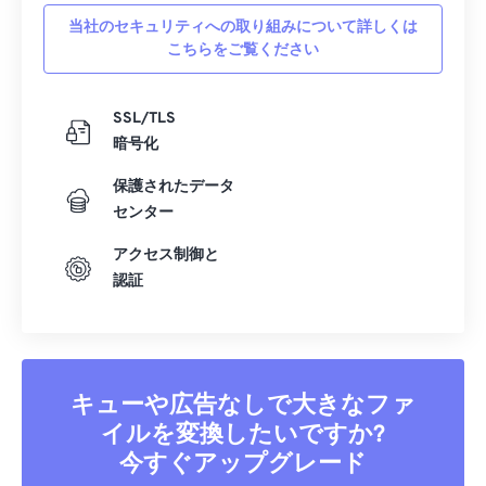
42
42
42
42
42
42
当社のセキュリティへの取り組みについて詳しくは
こちらをご覧ください
43
43
43
43
43
43
44
44
44
44
44
44
SSL/TLS
45
45
45
45
45
45
暗号化
46
46
46
46
46
46
保護されたデータ
47
47
47
47
47
47
センター
48
48
48
48
48
48
アクセス制御と
認証
49
49
49
49
49
49
50
50
50
50
50
50
51
51
51
51
51
51
52
52
52
52
52
52
キューや広告なしで大きなファ
53
53
53
53
53
53
イルを変換したいですか?
今すぐアップグレード
54
54
54
54
54
54