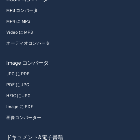
Audio コンバータ
68
68
MP3 コンバータ
69
69
MP4 に MP3
70
70
Video に MP3
71
71
オーディオコンバータ
72
72
73
73
Image コンバータ
74
74
JPG に PDF
75
75
PDF に JPG
76
76
HEIC に JPG
77
77
Image に PDF
78
78
画像コンバーター
79
79
80
80
ドキュメント&電子書籍