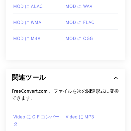
15
15
15
15
15
15
15
15
MOD に ALAC
MOD に WAV
16
16
16
16
16
16
16
16
17
17
17
17
17
17
17
17
MOD に WMA
MOD に FLAC
18
18
18
18
18
18
18
18
MOD に M4A
MOD に OGG
19
19
19
19
19
19
19
19
20
20
20
20
20
20
20
20
21
21
21
21
21
21
21
21
22
22
22
22
22
22
22
22
関連ツール
23
23
23
23
23
23
23
23
24
24
24
24
24
24
FreeConvert.com 、ファイルを次の関連形式に変換
できます。
25
25
25
25
25
25
26
26
26
26
26
26
Video に GIF コンバー
Video に MP3
27
27
27
27
27
27
タ
28
28
28
28
28
28