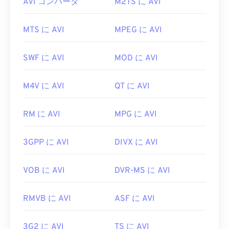
AVI コンバータ
M2TS に AVI
ばいいですか?
Microsoftは、ダウンロード可能な無料の
AVIビュー
MTS に AVI
MPEG に AVI
ア
を提供しています。AVIファイルを表示する別の
方法は、オペレーティングシステムと互換性のある
SWF に AVI
MOD に AVI
バージョンの
Microsoft Windows Media Playerを
使
用することです。
M4V に AVI
QT に AVI
AVI
ファイルはインターネット向けに最適化されて
いますが、ハードウェアプレーヤーでも再生可能で
RM に AVI
MPG に AVI
す。AVIファイルが開かない場合は、
VLCメディア
プレーヤー
をご利用ください。
3GPP に AVI
DIVX に AVI
開発元:
Microsoft
初回リリース:
1992年
VOB に AVI
DVR-MS に AVI
役立つリンク:
RMVB に AVI
ASF に AVI
https://en.wikipedia.org/wiki/Audio_Video_Interleave
https://tools.ietf.org/html/rfc2361
3G2 に AVI
TS に AVI