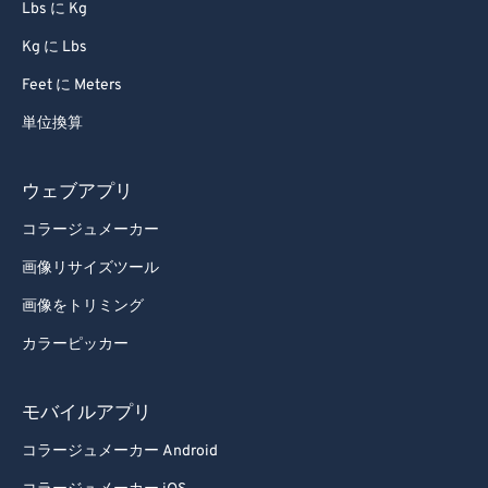
Lbs に Kg
94
94
Kg に Lbs
95
95
Feet に Meters
96
96
単位換算
97
97
98
98
ウェブアプリ
99
99
コラージュメーカー
画像リサイズツール
画像をトリミング
カラーピッカー
モバイルアプリ
コラージュメーカー Android