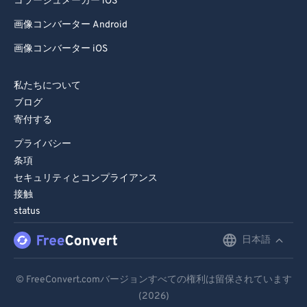
コラージュメーカー iOS
画像コンバーター Android
画像コンバーター iOS
私たちについて
ブログ
寄付する
プライバシー
条項
セキュリティとコンプライアンス
接触
status
日本語
English
Deutsch
© FreeConvert.comバージョンすべての権利は留保されています
(2026)
Español