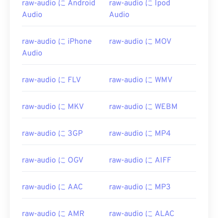
raw-audio に Android
raw-audio に Ipod
02
02
02
02
02
02
02
02
Audio
Audio
03
03
03
03
03
03
03
03
raw-audio に iPhone
raw-audio に MOV
04
04
04
04
04
04
04
04
Audio
05
05
05
05
05
05
05
05
06
06
06
06
06
06
06
06
raw-audio に FLV
raw-audio に WMV
07
07
07
07
07
07
07
07
raw-audio に MKV
raw-audio に WEBM
08
08
08
08
08
08
08
08
09
09
09
09
09
09
09
09
raw-audio に 3GP
raw-audio に MP4
10
10
10
10
10
10
10
10
11
11
11
11
11
11
11
11
raw-audio に OGV
raw-audio に AIFF
12
12
12
12
12
12
12
12
raw-audio に AAC
raw-audio に MP3
13
13
13
13
13
13
13
13
14
14
14
14
14
14
14
14
raw-audio に AMR
raw-audio に ALAC