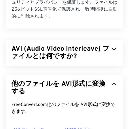
ュリティとプライバシーを保証します。ファイルは
256ビットSSL暗号化で保護され、数時間後に自動
的に削除されます。
AVI (Audio Video Interleave) フ
ァイルとは何ですか?
オーディオビデオインターリーブ（AVI）は、
Microsoftが開発したマルチメディアコンテナで
他のファイルを AVI形式に変換
す。AVIは
、リソース交換ファイル形式（RIFF）
の
後継です。サードパーティ製プログラムのサポート
する
により、AVIはチャプター、キャプション、字幕、
メニュー、ストリーミング、添付ファイル、3Dコ
FreeConvert.com他のファイルを AVI形式に変換で
ンテナをサポートできます。
きます:
AVI ファイルを開くにはどうすれ