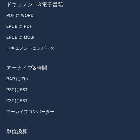
ドキュメント&電子書籍
81
81
PDF に WORD
82
82
EPUB に PDF
83
83
84
84
EPUB に MOBI
85
85
ドキュメントコンバータ
86
86
アーカイブ&時間
87
87
RAR に Zip
88
88
PST に EST
89
89
CST に EST
90
90
91
91
アーカイブコンバーター
92
92
単位換算
93
93