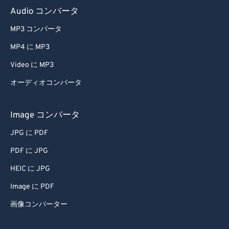
Audio コンバータ
68
68
MP3 コンバータ
69
69
70
70
MP4 に MP3
71
71
Video に MP3
72
72
オーディオコンバータ
73
73
Image コンバータ
74
74
JPG に PDF
75
75
PDF に JPG
76
76
77
77
HEIC に JPG
78
78
Image に PDF
79
79
画像コンバーター
80
80