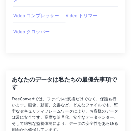
タ
28
28
28
28
28
28
29
29
29
29
29
29
Video コンプレッサー
Video トリマー
30
30
30
30
30
30
Video クロッパー
31
31
31
31
31
31
32
32
32
32
32
32
33
33
33
33
33
33
34
34
34
34
34
34
35
35
35
35
35
35
あなたのデータは私たちの最優先事項で
36
36
36
36
36
36
す
37
37
37
37
37
37
FreeConvertでは、ファイルの変換だけでなく、保護も行
38
38
38
38
38
38
います。画像、動画、文書など、どんなファイルでも、堅
牢なセキュリティフレームワークにより、お客様のデータ
39
39
39
39
39
39
は常に安全です。高度な暗号化、安全なデータセンター、
40
40
40
40
40
40
そして綿密な監視体制により、データの安全性をあらゆる
側面から確保しています。