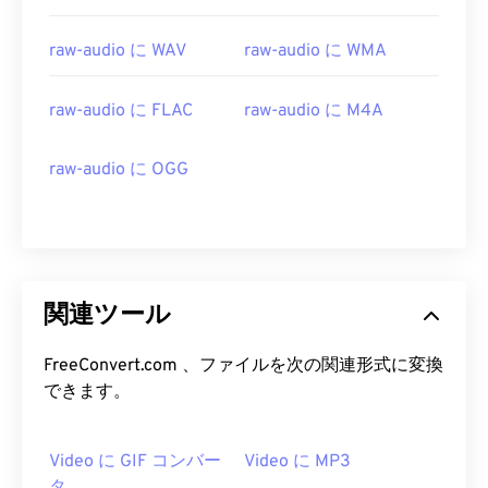
15
15
15
15
15
15
15
15
raw-audio に WAV
raw-audio に WMA
16
16
16
16
16
16
16
16
17
17
17
17
17
17
17
17
raw-audio に FLAC
raw-audio に M4A
18
18
18
18
18
18
18
18
19
19
19
19
19
19
19
19
raw-audio に OGG
20
20
20
20
20
20
20
20
21
21
21
21
21
21
21
21
22
22
22
22
22
22
22
22
関連ツール
23
23
23
23
23
23
23
23
24
24
24
24
24
24
FreeConvert.com 、ファイルを次の関連形式に変換
25
25
25
25
25
25
できます。
26
26
26
26
26
26
27
27
27
27
27
27
Video に GIF コンバー
Video に MP3