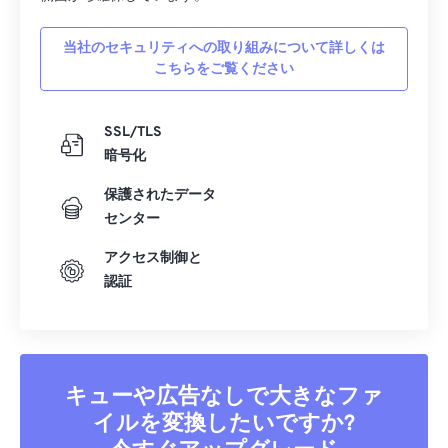
41
41
41
41
41
41
42
42
42
42
42
42
当社のセキュリティへの取り組みについて詳しくは
こちらをご覧ください
43
43
43
43
43
43
44
44
44
44
44
44
SSL/TLS
45
45
45
45
45
45
暗号化
46
46
46
46
46
46
保護されたデータ
47
47
47
47
47
47
センター
48
48
48
48
48
48
アクセス制御と
49
49
49
49
49
49
認証
50
50
50
50
50
50
51
51
51
51
51
51
52
52
52
52
52
52
キューや広告なしで大きなファ
53
53
53
53
53
53
イルを変換したいですか?
54
54
54
54
54
54