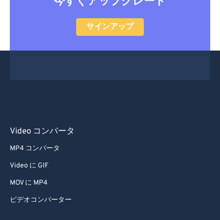
今すぐアップグレード
55
55
55
55
55
55
サインアップ
56
56
56
56
56
56
57
57
57
57
57
57
58
58
58
58
58
58
59
59
59
59
59
59
60
60
61
61
Video コンバータ
62
62
63
63
MP4 コンバータ
64
64
Video に GIF
65
65
MOV に MP4
66
66
ビデオコンバーター
67
67