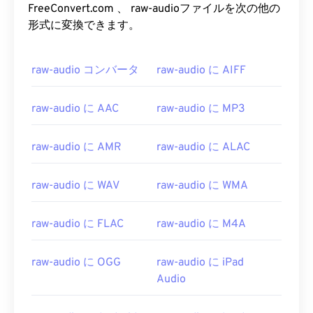
FreeConvert.com 、 raw-audioファイルを次の他の
形式に変換できます。
raw-audio コンバータ
raw-audio に AIFF
raw-audio に AAC
raw-audio に MP3
raw-audio に AMR
raw-audio に ALAC
raw-audio に WAV
raw-audio に WMA
raw-audio に FLAC
raw-audio に M4A
00
00
00
00
00
00
00
00
raw-audio に OGG
raw-audio に iPad
Audio
00
00
00
00
00
00
00
00
01
01
01
01
01
01
01
01